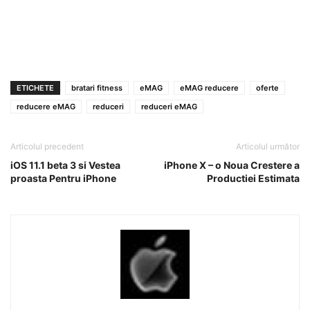
ETICHETE
bratari fitness
eMAG
eMAG reducere
oferte
reducere eMAG
reduceri
reduceri eMAG
Articolul precedent
Articolul următor
iOS 11.1 beta 3 si Vestea
iPhone X – o Noua Crestere a
proasta Pentru iPhone
Productiei Estimata