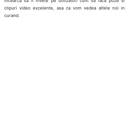
incearca sa ii invete pe utilizatori cum sa faca poze si
clipuri video excelente, asa ca vom vedea altele noi in
curand.