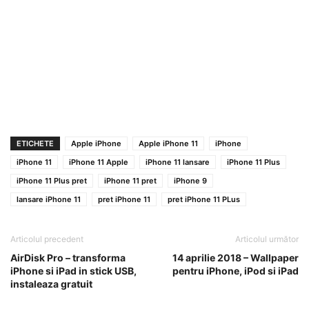
ETICHETE
Apple iPhone
Apple iPhone 11
iPhone
iPhone 11
iPhone 11 Apple
iPhone 11 lansare
iPhone 11 Plus
iPhone 11 Plus pret
iPhone 11 pret
iPhone 9
lansare iPhone 11
pret iPhone 11
pret iPhone 11 PLus
Articolul precedent
Articolul următor
AirDisk Pro – transforma
14 aprilie 2018 – Wallpaper
iPhone si iPad in stick USB,
pentru iPhone, iPod si iPad
instaleaza gratuit