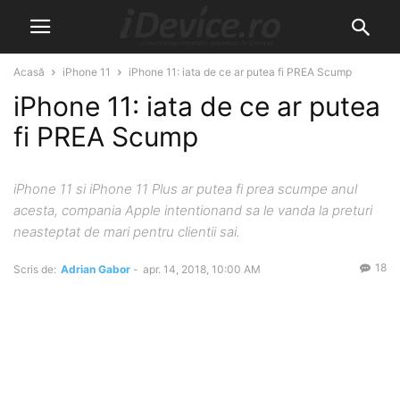
Acasă
iPhone 11
iPhone 11: iata de ce ar putea fi PREA Scump
iPhone 11: iata de ce ar putea
fi PREA Scump
iPhone 11 si iPhone 11 Plus ar putea fi prea scumpe anul
acesta, compania Apple intentionand sa le vanda la preturi
neasteptat de mari pentru clientii sai.
18
Scris de:
Adrian Gabor
-
apr. 14, 2018, 10:00 AM