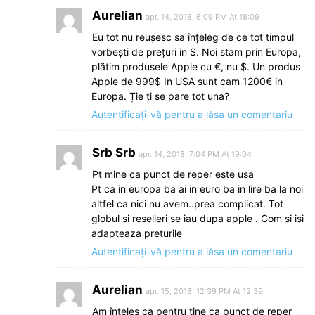
Aurelian
apr. 14, 2018, 6:09 PM At 18:09
Eu tot nu reușesc sa înțeleg de ce tot timpul
vorbești de prețuri in $. Noi stam prin Europa,
plătim produsele Apple cu €, nu $. Un produs
Apple de 999$ In USA sunt cam 1200€ in
Europa. Ție ți se pare tot una?
Autentificați-vă pentru a lăsa un comentariu
Srb Srb
apr. 14, 2018, 7:04 PM At 19:04
Pt mine ca punct de reper este usa
Pt ca in europa ba ai in euro ba in lire ba la noi
altfel ca nici nu avem..prea complicat. Tot
globul si reselleri se iau dupa apple . Com si isi
adapteaza preturile
Autentificați-vă pentru a lăsa un comentariu
Aurelian
apr. 15, 2018, 12:39 PM At 12:39
Am înțeles ca pentru tine ca punct de reper