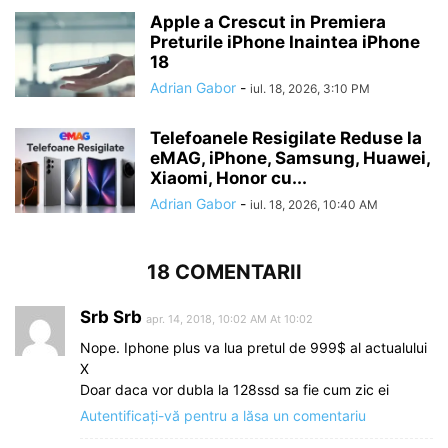
Apple a Crescut in Premiera
Preturile iPhone Inaintea iPhone
18
Adrian Gabor
-
iul. 18, 2026, 3:10 PM
Telefoanele Resigilate Reduse la
eMAG, iPhone, Samsung, Huawei,
Xiaomi, Honor cu...
Adrian Gabor
-
iul. 18, 2026, 10:40 AM
18 COMENTARII
Srb Srb
apr. 14, 2018, 10:02 AM At 10:02
Nope. Iphone plus va lua pretul de 999$ al actualului
X
Doar daca vor dubla la 128ssd sa fie cum zic ei
Autentificați-vă pentru a lăsa un comentariu