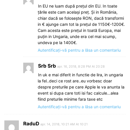
In EU ne luam după prețul din EU. In toate
țările este cam același preț. Și in România,
chiar dacă se folosește RON, dacă transformi
in € ajunge cam tot la prețul de 1150€-1200€.
Cam acesta este prețul in toată Europa, mai
puțin in Ungaria, unde era cel mai scump,
undeva pe la 1400€.
Autentificați-vă pentru a lăsa un comentariu
Srb Srb
apr. 16, 2018, 8:28 PM At 20:28
In uk e mai diferit in functie de lira, in ungaria
la fel..deci ce rost are..eu vorbesc doar
despre preturile pe care Apple le va anunta la
event si dupa care toti isi fac calcule…alea
fiind preturile minime fara taxe etc
Autentificați-vă pentru a lăsa un comentariu
RaduD
apr. 14, 2018, 10:21 AM At 10:21