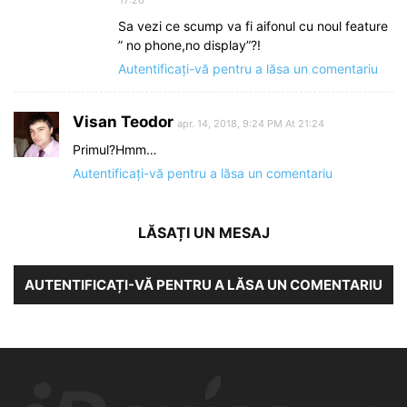
Sa vezi ce scump va fi aifonul cu noul feature
” no phone,no display”?!
Autentificați-vă pentru a lăsa un comentariu
Visan Teodor
apr. 14, 2018, 9:24 PM At 21:24
Primul?Hmm…
Autentificați-vă pentru a lăsa un comentariu
LĂSAȚI UN MESAJ
AUTENTIFICAȚI-VĂ PENTRU A LĂSA UN COMENTARIU