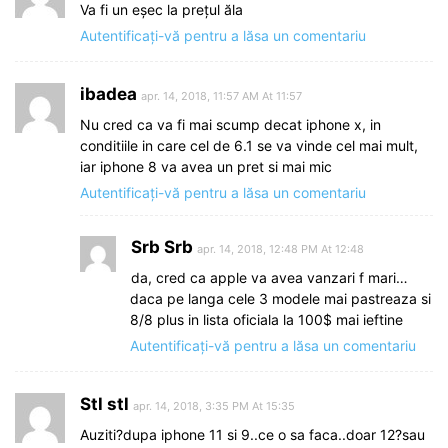
Va fi un eșec la prețul ăla
Autentificați-vă pentru a lăsa un comentariu
ibadea
apr. 14, 2018, 11:57 AM At 11:57
Nu cred ca va fi mai scump decat iphone x, in
conditiile in care cel de 6.1 se va vinde cel mai mult,
iar iphone 8 va avea un pret si mai mic
Autentificați-vă pentru a lăsa un comentariu
Srb Srb
apr. 14, 2018, 12:48 PM At 12:48
da, cred ca apple va avea vanzari f mari…
daca pe langa cele 3 modele mai pastreaza si
8/8 plus in lista oficiala la 100$ mai ieftine
Autentificați-vă pentru a lăsa un comentariu
Stl stl
apr. 14, 2018, 3:35 PM At 15:35
Auziti?dupa iphone 11 si 9..ce o sa faca..doar 12?sau