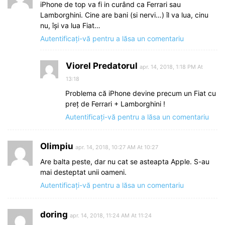
iPhone de top va fi in curând ca Ferrari sau
Lamborghini. Cine are bani (si nervi…) îl va lua, cinu
nu, își va lua Fiat…
Autentificați-vă pentru a lăsa un comentariu
Viorel Predatorul
apr. 14, 2018, 1:18 PM At
13:18
Problema că iPhone devine precum un Fiat cu
preț de Ferrari + Lamborghini !
Autentificați-vă pentru a lăsa un comentariu
Olimpiu
apr. 14, 2018, 10:27 AM At 10:27
Are balta peste, dar nu cat se asteapta Apple. S-au
mai desteptat unii oameni.
Autentificați-vă pentru a lăsa un comentariu
doring
apr. 14, 2018, 11:24 AM At 11:24