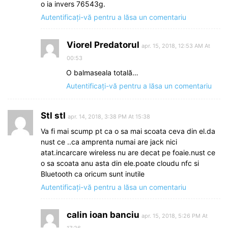
o ia invers 76543g.
Autentificați-vă pentru a lăsa un comentariu
Viorel Predatorul
apr. 15, 2018, 12:53 AM At
00:53
O balmaseala totală…
Autentificați-vă pentru a lăsa un comentariu
Stl stl
apr. 14, 2018, 3:38 PM At 15:38
Va fi mai scump pt ca o sa mai scoata ceva din el.da
nust ce ..ca amprenta numai are jack nici
atat.incarcare wireless nu are decat pe foaie.nust ce
o sa scoata anu asta din ele.poate cloudu nfc si
Bluetooth ca oricum sunt inutile
Autentificați-vă pentru a lăsa un comentariu
calin ioan banciu
apr. 15, 2018, 5:26 PM At
17:26