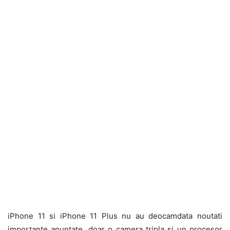
iPhone 11 si iPhone 11 Plus nu au deocamdata noutati
importante anuntate, doar o camera tripla si un procesor