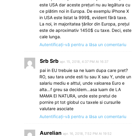
este USA dar aceste prețuri nu au legătura cu
ce plătim noi in Europa. De exemplu iPhone X
in USA este listat la 999$, evident fără taxe.
La noi, in majoritatea țărilor din Europa, prețul
este de aproximativ 1450$ cu taxe. Deci, este
cale lunga.
Autentificați-vă pentru a lăsa un comentariu
Srb Srb
apr. 15, 2018, 4:37 PM At 16:37
pai in EU trebuie sa ne luam dupa care pret?
RO, sau tara unde esti tu sau X sau Y, unde un
salariu mediu e alttul, unde valoarea Euro e
alta…f greu sa decidem…asa luam de LA
MAMA EI NATURA, unde este pretul de
pornire pt tot globul cu taxele si cursurile
valutare asociate
Autentificați-vă pentru a lăsa un comentariu
Aurelian
apr. 16, 2018, 7:52 PM At 19:52