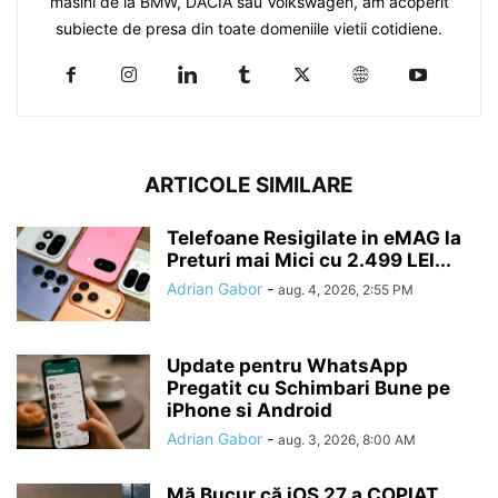
masini de la BMW, DACIA sau Volkswagen, am acoperit
subiecte de presa din toate domeniile vietii cotidiene.
ARTICOLE SIMILARE
Telefoane Resigilate in eMAG la
Preturi mai Mici cu 2.499 LEI...
Adrian Gabor
-
aug. 4, 2026, 2:55 PM
Update pentru WhatsApp
Pregatit cu Schimbari Bune pe
iPhone si Android
Adrian Gabor
-
aug. 3, 2026, 8:00 AM
Mă Bucur că iOS 27 a COPIAT