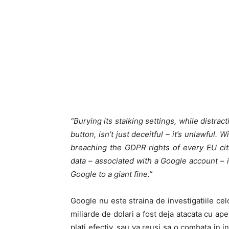
“Burying its stalking settings, while distrac
button, isn’t just deceitful – it’s unlawful
breaching the GDPR rights of every EU cit
data – associated with a Google account – 
Google to a giant fine.”
Google nu este straina de investigatiile ce
miliarde de dolari a fost deja atacata cu a
plati efectiv, sau va reusi sa o combata in 