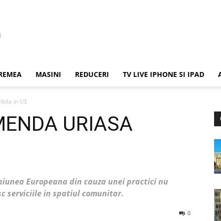
REMEA
MASINI
REDUCERI
TV LIVE IPHONE SI IPAD
bila in UE
AMENDA URIASA
niunea Europeana din cauza unei practici nu
sc serviciile in spatiul comunitar.
0