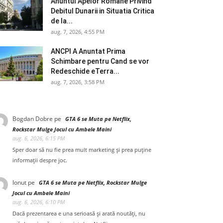
Anuntul Apelor Romane Privind
Debitul Dunarii in Situatia Critica
de la...
aug. 7, 2026, 4:55 PM
ANCPI A Anuntat Prima
Schimbare pentru Cand se vor
Redeschide eTerra...
aug. 7, 2026, 3:58 PM
Bogdan Dobre
pe
GTA 6 se Muta pe Netflix,
Rockstar Mulge Jocul cu Ambele Maini
aug. 6, 2026, 6:15 PM
Sper doar să nu fie prea mult marketing și prea puține
informații despre joc.
Ionut
pe
GTA 6 se Muta pe Netflix, Rockstar Mulge
Jocul cu Ambele Maini
aug. 6, 2026, 6:10 PM
Dacă prezentarea e una serioasă și arată noutăți, nu