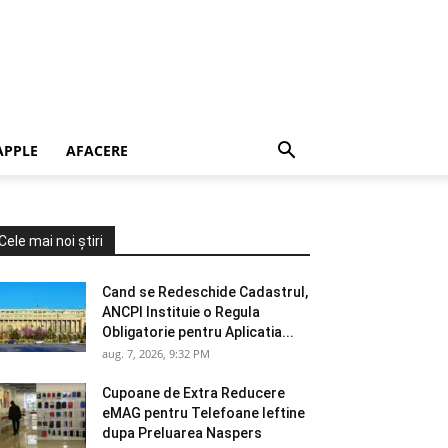
APPLE
AFACERE
Cele mai noi știri
Cand se Redeschide Cadastrul,
ANCPI Instituie o Regula
Obligatorie pentru Aplicatia...
aug. 7, 2026, 9:32 PM
Cupoane de Extra Reducere
eMAG pentru Telefoane Ieftine
dupa Preluarea Naspers