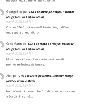
mă deranjează parteneriatul cu Netflix.
GeorgeStar
pe
GTA 6 se Muta pe Netflix, Rockstar
Mulge Jocul cu Ambele Maini
aug. 6, 2026, 6:05 PM
Oricum GTA 6 o să se vândă foarte bine, indiferent
unde apare primul clip. :)
CristiMarin
pe
GTA 6 se Muta pe Netflix, Rockstar
Mulge Jocul cu Ambele Maini
aug. 6, 2026, 6:01 PM
Mi se pare că încearcă să scoată maximum din
promovare înainte de lansare.
Alex
pe
GTA 6 se Muta pe Netflix, Rockstar Mulge
Jocul cu Ambele Maini
aug. 6, 2026, 5:57 PM
Nu mă încântă ideea cu Netflix, dar sunt curios ce vor
arăta până la urmă...