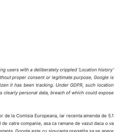
ting users with a deliberately crippled ‘Location history’
. Without proper consent or legitimate purpose, Google is
izen it has been tracking. Under GDPR, such location
is clearly personal data, breach of which could expose
lor de la Comisia Europeana, iar recenta amenda de 5.1
pel de catre companie, asa ca ramane de vazut daca o va
instanta. Google este cu siguranta pregatita sa se apere