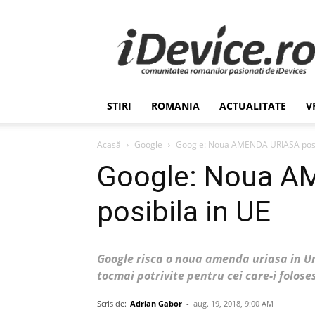
Stiri
de
Ultima
Ora
despre
Romania,
STIRI
ROMANIA
ACTUALITATE
V
Afaceri,
Tehnologie,
Economie,
Acasă
Google
Google: Noua AMENDA URIASA posi
Stiinta
Google: Noua 
–
iDevice.ro
posibila in UE
Google risca o noua amenda uriasa in U
tocmai potrivite pentru cei care-i folose
Scris de:
Adrian Gabor
-
aug. 19, 2018, 9:00 AM