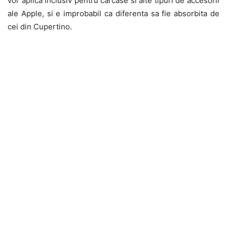
vor aplica inclusiv pentru carcase si alte tipuri de accesorii
ale Apple, si e improbabil ca diferenta sa fie absorbita de
cei din Cupertino.