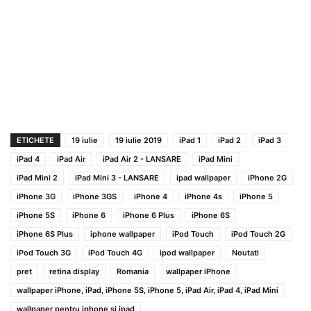
ETICHETE
19 iulie
19 iulie 2019
iPad 1
iPad 2
iPad 3
iPad 4
iPad Air
iPad Air 2 - LANSARE
iPad Mini
iPad Mini 2
iPad Mini 3 - LANSARE
ipad wallpaper
iPhone 2G
iPhone 3G
iPhone 3GS
iPhone 4
iPhone 4s
iPhone 5
iPhone 5S
iPhone 6
iPhone 6 Plus
iPhone 6S
iPhone 6S Plus
iphone wallpaper
iPod Touch
iPod Touch 2G
iPod Touch 3G
iPod Touch 4G
ipod wallpaper
Noutati
pret
retina display
Romania
wallpaper iPhone
wallpaper iPhone, iPad, iPhone 5S, iPhone 5, iPad Air, iPad 4, iPad Mini
wallpaper pentru iphone si ipad