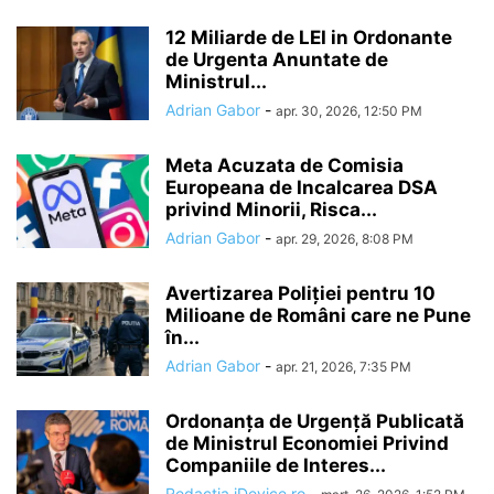
12 Miliarde de LEI in Ordonante
de Urgenta Anuntate de
Ministrul...
Adrian Gabor
-
apr. 30, 2026, 12:50 PM
Meta Acuzata de Comisia
Europeana de Incalcarea DSA
privind Minorii, Risca...
Adrian Gabor
-
apr. 29, 2026, 8:08 PM
Avertizarea Poliției pentru 10
Milioane de Români care ne Pune
în...
Adrian Gabor
-
apr. 21, 2026, 7:35 PM
Ordonanța de Urgență Publicată
de Ministrul Economiei Privind
Companiile de Interes...
Redactia iDevice.ro
-