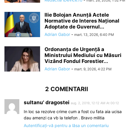
mart. 26, 2026, 1:52 PM
Ilie Bolojan Anunță Actele
Normative de Interes Național
Adoptate de Guvernul...
Adrian Gabor
-
mart. 13, 2026, 6:40 PM
Ordonanța de Urgență a
Ministrului Mediului cu Măsuri
Vizând Fondul Forestier...
Adrian Gabor
-
mart. 9, 2026, 4:22 PM
2 COMENTARII
sultanu' dragostei
aug. 2, 2019, 12:12 AM At 00:12
In loc sa rezolve crime cum a fost cu fata aia ucisa
dau amenzi ca vb la telefon . Bravo militia
Autentificați-vă pentru a lăsa un comentariu