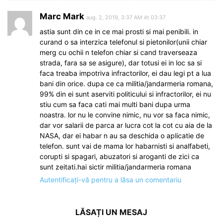
Marc Mark
aug. 2, 2019, 3:37 AM At 03:37
astia sunt din ce in ce mai prosti si mai penibili. in
curand o sa interzica telefonul si pietonilor(unii chiar
merg cu ochii n telefon chiar si cand traverseaza
strada, fara sa se asigure), dar totusi ei in loc sa si
faca treaba impotriva infractorilor, ei dau legi pt a lua
bani din orice. dupa ce ca militia/jandarmeria romana,
99% din ei sunt aserviti politicului si infractorilor, ei nu
stiu cum sa faca cati mai multi bani dupa urma
noastra. lor nu le convine nimic, nu vor sa faca nimic,
dar vor salarii de parca ar lucra cot la cot cu aia de la
NASA, dar ei habar n au sa deschida o aplicatie de
telefon. sunt vai de mama lor habarnisti si analfabeti,
corupti si spagari, abuzatori si aroganti de zici ca
sunt zeitati.hai sictir militia/jandarmeria romana
Autentificați-vă pentru a lăsa un comentariu
LĂSAȚI UN MESAJ