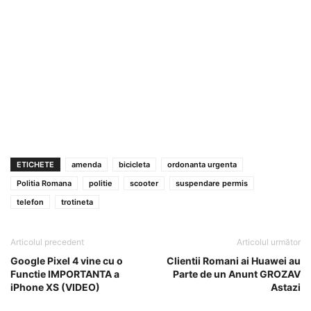
ETICHETE
amenda
bicicleta
ordonanta urgenta
Politia Romana
politie
scooter
suspendare permis
telefon
trotineta
Articolul precedent
Articolul următor
Google Pixel 4 vine cu o
Clientii Romani ai Huawei au
Functie IMPORTANTA a
Parte de un Anunt GROZAV
iPhone XS (VIDEO)
Astazi