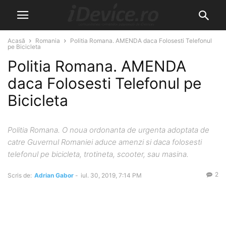
Acasă
Romania
Politia Romana. AMENDA daca Folosesti Telefonul
pe Bicicleta
Politia Romana. AMENDA
daca Folosesti Telefonul pe
Bicicleta
Politia Romana. O noua ordonanta de urgenta adoptata de
catre Guvernul Romaniei aduce amenzi si daca folosesti
telefonul pe bicicleta, trotineta, scooter, sau masina.
2
Scris de:
Adrian Gabor
-
iul. 30, 2019, 7:14 PM