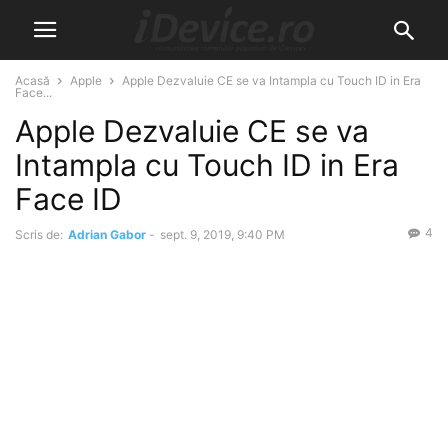
Acasă
Apple
Apple Dezvaluie CE se va Intampla cu Touch ID in Era
Face...
Apple Dezvaluie CE se va
Intampla cu Touch ID in Era
Face ID
4
Scris de:
Adrian Gabor
-
sept. 9, 2019, 9:40 PM