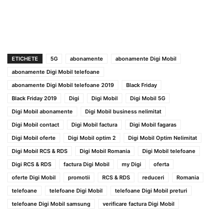
ETICHETE
5G
abonamente
abonamente Digi Mobil
abonamente Digi Mobil telefoane
abonamente Digi Mobil telefoane 2019
Black Friday
Black Friday 2019
Digi
Digi Mobil
Digi Mobil 5G
Digi Mobil abonamente
Digi Mobil business nelimitat
Digi Mobil contact
Digi Mobil factura
Digi Mobil fagaras
Digi Mobil oferte
Digi Mobil optim 2
Digi Mobil Optim Nelimitat
Digi Mobil RCS & RDS
Digi Mobil Romania
Digi Mobil telefoane
Digi RCS & RDS
factura Digi Mobil
my Digi
oferta
oferte Digi Mobil
promotii
RCS & RDS
reduceri
Romania
telefoane
telefoane Digi Mobil
telefoane Digi Mobil preturi
telefoane Digi Mobil samsung
verificare factura Digi Mobil