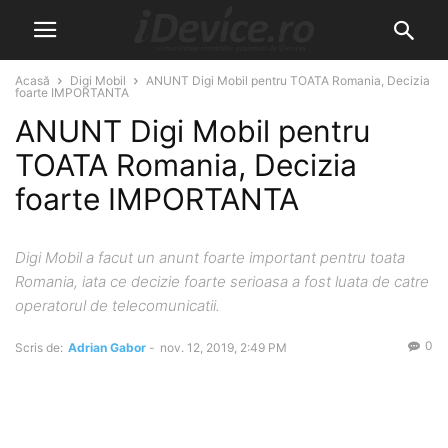
Acasă
Digi Mobil
ANUNT Digi Mobil pentru TOATA Romania, Decizia
foarte IMPORTANTA
ANUNT Digi Mobil pentru
TOATA Romania, Decizia
foarte IMPORTANTA
Digi Mobil a facut un anunt foarte important pentru toata
Romania, iata ce decizie foarte serioasa a fost luata de catre
operatorul de telecomunicatii.
0
Scris de:
Adrian Gabor
-
nov. 12, 2019, 2:49 PM