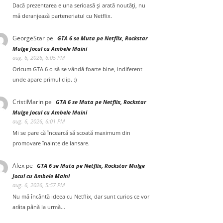
Dacă prezentarea e una serioasă și arată noutăți, nu
mă deranjează parteneriatul cu Netflix.
GeorgeStar
pe
GTA 6 se Muta pe Netflix, Rockstar
Mulge Jocul cu Ambele Maini
aug. 6, 2026, 6:05 PM
Oricum GTA 6 o să se vândă foarte bine, indiferent
unde apare primul clip. :)
CristiMarin
pe
GTA 6 se Muta pe Netflix, Rockstar
Mulge Jocul cu Ambele Maini
aug. 6, 2026, 6:01 PM
Mi se pare că încearcă să scoată maximum din
promovare înainte de lansare.
Alex
pe
GTA 6 se Muta pe Netflix, Rockstar Mulge
Jocul cu Ambele Maini
aug. 6, 2026, 5:57 PM
Nu mă încântă ideea cu Netflix, dar sunt curios ce vor
arăta până la urmă...