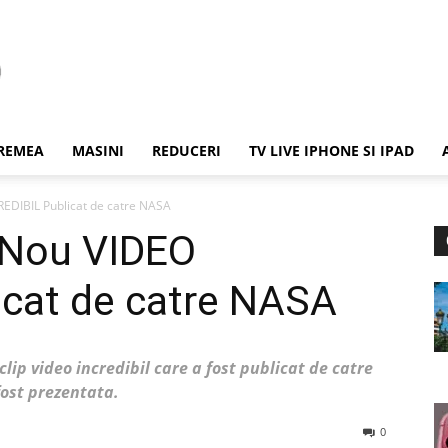
REMEA
MASINI
REDUCERI
TV LIVE IPHONE SI IPAD
EDIBIL Publicat de catre NASA
 Nou VIDEO
icat de catre NASA
lip video incredibil care a fost publicat de catre
fost prezentata.
0