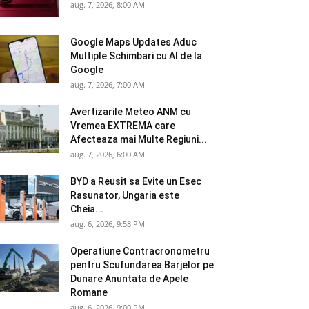
aug. 7, 2026, 8:00 AM
Google Maps Updates Aduc
Multiple Schimbari cu AI de la
Google
aug. 7, 2026, 7:00 AM
Avertizarile Meteo ANM cu
Vremea EXTREMA care
Afecteaza mai Multe Regiuni...
aug. 7, 2026, 6:00 AM
BYD a Reusit sa Evite un Esec
Rasunator, Ungaria este
Cheia...
aug. 6, 2026, 9:58 PM
Operatiune Contracronometru
pentru Scufundarea Barjelor pe
Dunare Anuntata de Apele
Romane
aug. 6, 2026, 9:00 PM