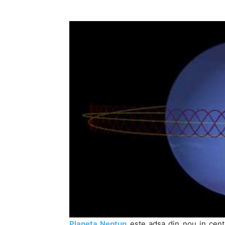
Planeta Neptun
este adsa din nou in centr