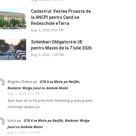
Cadastrul: Vestea Proasta de
la ANCPI pentru Cand se
Redeschide eTerra
aug. 6, 2026, 8:05 PM
Schimbari Obligatorii in UE
pentru Masini de la 7 Iulie 2026
aug. 6, 2026, 7:20 PM
Bogdan Dobre
pe
GTA 6 se Muta pe Netflix,
Rockstar Mulge Jocul cu Ambele Maini
aug. 6, 2026, 6:15 PM
Sper doar să nu fie prea mult marketing și prea puține
informații despre joc.
Ionut
pe
GTA 6 se Muta pe Netflix, Rockstar Mulge
Jocul cu Ambele Maini
aug. 6, 2026, 6:10 PM