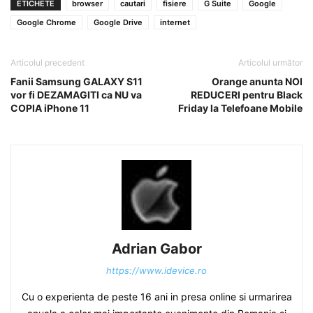
ETICHETE
browser
cautari
fisiere
G Suite
Google
Google Chrome
Google Drive
internet
Articolul precedent
Articolul următor
Fanii Samsung GALAXY S11
Orange anunta NOI
vor fi DEZAMAGITI ca NU va
REDUCERI pentru Black
COPIA iPhone 11
Friday la Telefoane Mobile
Adrian Gabor
https://www.idevice.ro
Cu o experienta de peste 16 ani in presa online si urmarirea