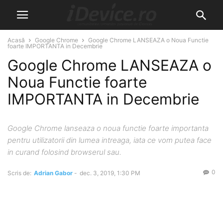
Acasă
Google Chrome
Google Chrome LANSEAZA o Noua Functie
foarte IMPORTANTA in Decembrie
Google Chrome LANSEAZA o
Noua Functie foarte
IMPORTANTA in Decembrie
Google Chrome lanseaza o noua functie foarte importanta
pentru utilizatorii din lumea intreaga, iata ce vom putea face
in curand folosind browserul sau.
0
Scris de:
Adrian Gabor
-
dec. 3, 2019, 1:30 PM