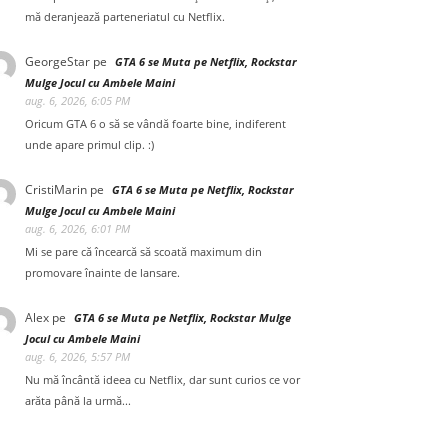
mă deranjează parteneriatul cu Netflix.
GeorgeStar
pe
GTA 6 se Muta pe Netflix, Rockstar
Mulge Jocul cu Ambele Maini
aug. 6, 2026, 6:05 PM
Oricum GTA 6 o să se vândă foarte bine, indiferent
unde apare primul clip. :)
CristiMarin
pe
GTA 6 se Muta pe Netflix, Rockstar
Mulge Jocul cu Ambele Maini
aug. 6, 2026, 6:01 PM
Mi se pare că încearcă să scoată maximum din
promovare înainte de lansare.
Alex
pe
GTA 6 se Muta pe Netflix, Rockstar Mulge
Jocul cu Ambele Maini
aug. 6, 2026, 5:57 PM
Nu mă încântă ideea cu Netflix, dar sunt curios ce vor
arăta până la urmă...