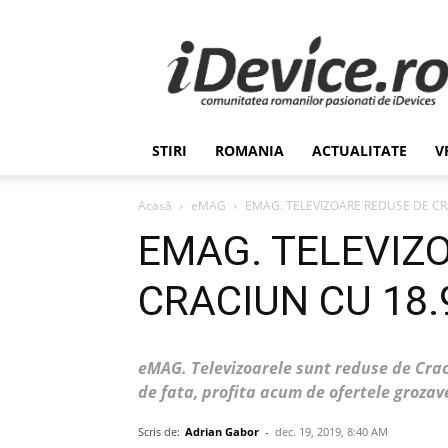
Stiri
de
Ultima
Ora
despre
Romania,
STIRI
ROMANIA
ACTUALITATE
V
Afaceri,
Tehnologie,
Economie,
Acasă
eMAG
EMAG. TELEVIZOARE REDUSE DE CRA
Stiinta
EMAG. TELEVIZ
–
iDevice.ro
CRACIUN CU 18.
eMAG. Televizoarele sunt reduse de Cra
de fata, profita acum de ofertele grozave
Scris de:
Adrian Gabor
-
dec. 19, 2019, 8:40 AM