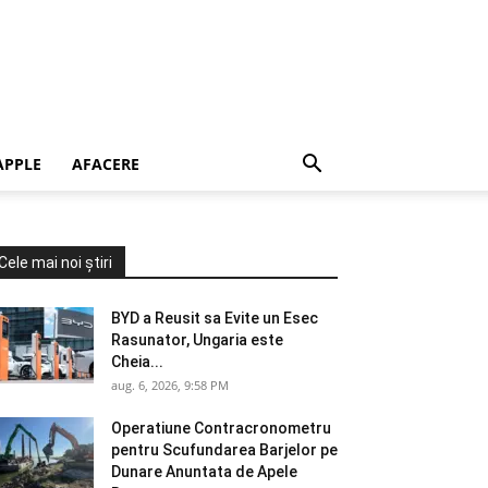
APPLE
AFACERE
Cele mai noi știri
BYD a Reusit sa Evite un Esec
Rasunator, Ungaria este
Cheia...
aug. 6, 2026, 9:58 PM
Operatiune Contracronometru
pentru Scufundarea Barjelor pe
Dunare Anuntata de Apele