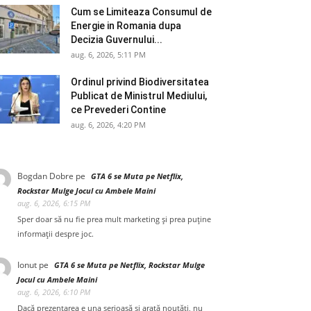
Cum se Limiteaza Consumul de
Energie in Romania dupa
Decizia Guvernului...
aug. 6, 2026, 5:11 PM
Ordinul privind Biodiversitatea
Publicat de Ministrul Mediului,
ce Prevederi Contine
aug. 6, 2026, 4:20 PM
Bogdan Dobre
pe
GTA 6 se Muta pe Netflix,
Rockstar Mulge Jocul cu Ambele Maini
aug. 6, 2026, 6:15 PM
Sper doar să nu fie prea mult marketing și prea puține
informații despre joc.
Ionut
pe
GTA 6 se Muta pe Netflix, Rockstar Mulge
Jocul cu Ambele Maini
aug. 6, 2026, 6:10 PM
Dacă prezentarea e una serioasă și arată noutăți, nu