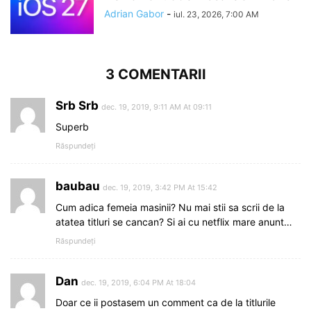
Adrian Gabor
-
iul. 23, 2026, 7:00 AM
3 COMENTARII
Srb Srb
dec. 19, 2019, 9:11 AM At 09:11
Superb
Răspundeți
baubau
dec. 19, 2019, 3:42 PM At 15:42
Cum adica femeia masinii? Nu mai stii sa scrii de la
atatea titluri se cancan? Si ai cu netflix mare anunt…
Răspundeți
Dan
dec. 19, 2019, 6:04 PM At 18:04
Doar ce ii postasem un comment ca de la titlurile