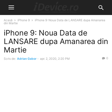
Acasă
iPhone 9
iPhone 9: Noua Data de LANSARE dupa Amanarea
din Martie
iPhone 9: Noua Data de
LANSARE dupa Amanarea din
Martie
0
Scris de:
Adrian Gabor
-
apr. 2, 2020, 2:20 PM