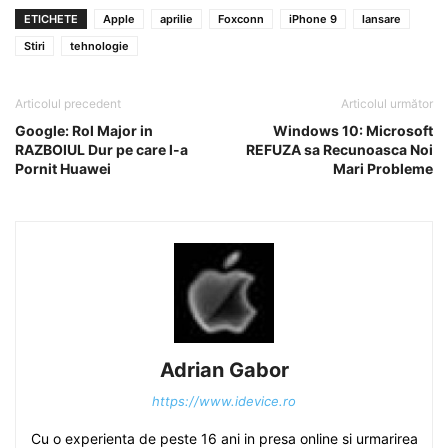
ETICHETE
Apple
aprilie
Foxconn
iPhone 9
lansare
Stiri
tehnologie
Articolul precedent
Articolul următor
Google: Rol Major in
Windows 10: Microsoft
RAZBOIUL Dur pe care l-a
REFUZA sa Recunoasca Noi
Pornit Huawei
Mari Probleme
Adrian Gabor
https://www.idevice.ro
Cu o experienta de peste 16 ani in presa online si urmarirea