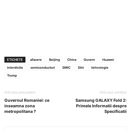
ETICHETE
afacere
Beijing
China
Guvern
Huawei
interdictie
semiconductori
SMIC
Stiri
tehnologie
Trump
Articolul precedent
Articolul următor
Guvernul Romaniei: ce
Samsung GALAXY Fold 2:
inseamna zona
Primele Informatii despre
metropolitana ?
Specificatii