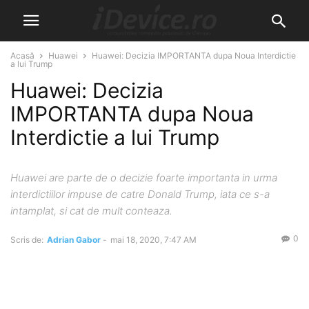
Acasă
Huawei
Huawei: Decizia IMPORTANTA dupa Noua Interdictie
a lui Trump
Huawei: Decizia
IMPORTANTA dupa Noua
Interdictie a lui Trump
Huawei are parte de o decizie foarte importanta in urma
interdictiilor impuse de catre Donald Trump, iata ce s-a
intamplat, si cat de mult conteaza.
0
Scris de:
Adrian Gabor
-
mai 18, 2020, 7:47 AM