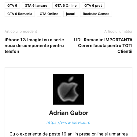
GTA 6
GTA 6 lansare
GTA 6 Online
GTA 6 pret
GTA 6 Romania
GTA Online
jocuri
Rockstar Games
Articolul precedent
Articolul următor
iPhone 12: Imagini cu o serie
LIDL Romania: IMPORTANTA
noua de componente pentru
Cerere facuta pentru TOTI
telefon
Clientii
Adrian Gabor
https://www.idevice.ro
Cu o experienta de peste 16 ani in presa online si urmarirea