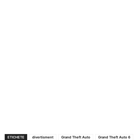
ETICHETE
divertisment
Grand Theft Auto
Grand Theft Auto 6