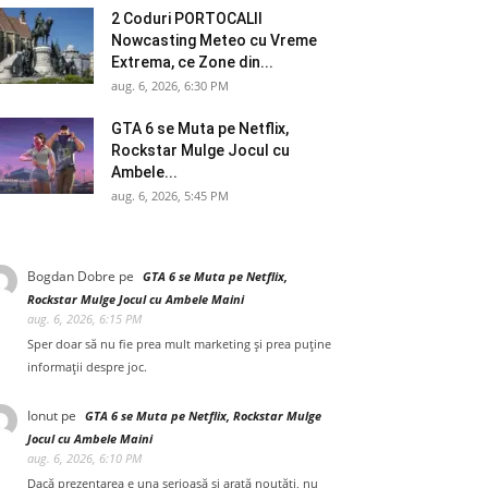
2 Coduri PORTOCALII
Nowcasting Meteo cu Vreme
Extrema, ce Zone din...
aug. 6, 2026, 6:30 PM
GTA 6 se Muta pe Netflix,
Rockstar Mulge Jocul cu
Ambele...
aug. 6, 2026, 5:45 PM
Bogdan Dobre
pe
GTA 6 se Muta pe Netflix,
Rockstar Mulge Jocul cu Ambele Maini
aug. 6, 2026, 6:15 PM
Sper doar să nu fie prea mult marketing și prea puține
informații despre joc.
Ionut
pe
GTA 6 se Muta pe Netflix, Rockstar Mulge
Jocul cu Ambele Maini
aug. 6, 2026, 6:10 PM
Dacă prezentarea e una serioasă și arată noutăți, nu