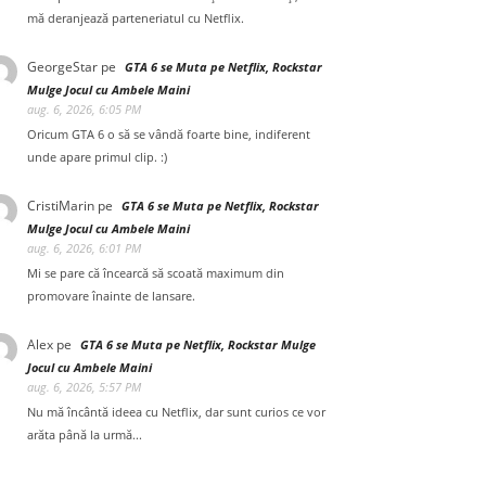
mă deranjează parteneriatul cu Netflix.
GeorgeStar
pe
GTA 6 se Muta pe Netflix, Rockstar
Mulge Jocul cu Ambele Maini
aug. 6, 2026, 6:05 PM
Oricum GTA 6 o să se vândă foarte bine, indiferent
unde apare primul clip. :)
CristiMarin
pe
GTA 6 se Muta pe Netflix, Rockstar
Mulge Jocul cu Ambele Maini
aug. 6, 2026, 6:01 PM
Mi se pare că încearcă să scoată maximum din
promovare înainte de lansare.
Alex
pe
GTA 6 se Muta pe Netflix, Rockstar Mulge
Jocul cu Ambele Maini
aug. 6, 2026, 5:57 PM
Nu mă încântă ideea cu Netflix, dar sunt curios ce vor
arăta până la urmă...