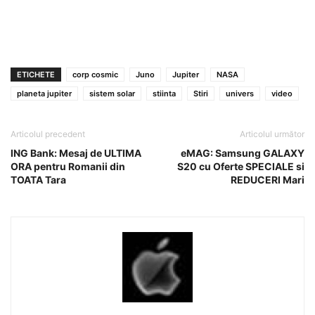
ETICHETE
corp cosmic
Juno
Jupiter
NASA
planeta jupiter
sistem solar
stiinta
Stiri
univers
video
Articolul precedent
Articolul următor
ING Bank: Mesaj de ULTIMA
eMAG: Samsung GALAXY
ORA pentru Romanii din
S20 cu Oferte SPECIALE si
TOATA Tara
REDUCERI Mari