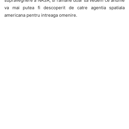
supraveghere a NASA, si ramane doar sa vedem ce anume
va mai putea fi descoperit de catre agentia spatiala
americana pentru intreaga omenire.