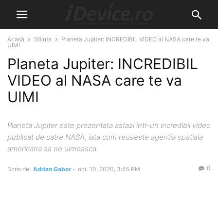
Acasă
Stiinta
Planeta Jupiter: INCREDIBIL VIDEO al NASA care te va
UIMI
Planeta Jupiter: INCREDIBIL
VIDEO al NASA care te va
UIMI
Planeta Jupiter este prezentata astazi intr-un incredibil video
publicat de catre NASA, iata cum reuseste agentia spatiala
americana sa ne uimeasca.
0
Scris de:
Adrian Gabor
-
oct. 10, 2020, 3:45 PM