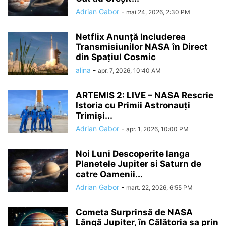
Adrian Gabor
-
mai 24, 2026, 2:30 PM
Netflix Anunță Includerea
Transmisiunilor NASA în Direct
din Spațiul Cosmic
alina
-
apr. 7, 2026, 10:40 AM
ARTEMIS 2: LIVE – NASA Rescrie
Istoria cu Primii Astronauți
Trimiși...
Adrian Gabor
-
apr. 1, 2026, 10:00 PM
Noi Luni Descoperite langa
Planetele Jupiter si Saturn de
catre Oamenii...
Adrian Gabor
-
mart. 22, 2026, 6:55 PM
Cometa Surprinsă de NASA
Lângă Jupiter, în Călătoria sa prin