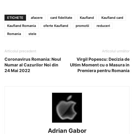
ETICHETE
afacere
card fidelitate
Kaufland
Kaufland card
Kaufland Romania
oferte Kaufland
promotii
reduceri
Romania
stele
Articolul precedent
Articolul următor
Coronavirus Romania: Noul
Virgil Popescu: Decizia de
Numar al Cazurilor Noi din
Ultim Moment cu o Masura in
24 Mai 2022
Premiera pentru Romania
Adrian Gabor