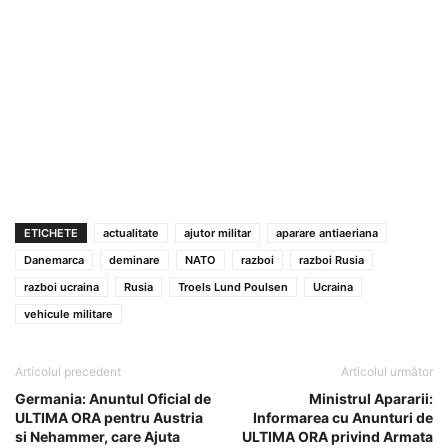
ETICHETE
actualitate
ajutor militar
aparare antiaeriana
Danemarca
deminare
NATO
razboi
razboi Rusia
razboi ucraina
Rusia
Troels Lund Poulsen
Ucraina
vehicule militare
Articolul precedent
Articolul următor
Germania: Anuntul Oficial de
Ministrul Apararii:
ULTIMA ORA pentru Austria
Informarea cu Anunturi de
si Nehammer, care Ajuta
ULTIMA ORA privind Armata