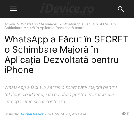
Acasă
WhatsApp Messenger
WhatsApp a Făcut în SECRET o
Schimbare Majoră în Aplicația Dezvoltată pentru...
WhatsApp a Făcut în SECRET
o Schimbare Majoră în
Aplicația Dezvoltată pentru
iPhone
WhatsApp a facut in secret o schimbare majora pentru
telefoanele iPhone, iata ce ofera pentru utilizatorii din
intreaga lume si cat conteaza.
0
Scris de:
Adrian Gabor
-
oct. 29, 2023, 9:50 AM