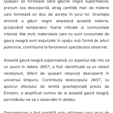
Quasarii se formează când găurile negre supermasive,
precum cea descoperită, atrag cantități mari de materie
care formează un disc de acreție în jurul lor. Gravitația
enormă a găurii negre amestecă această materie,
producând temperaturi foarte ridicate și luminozitate
intensă. Mai mult, materialele care nu sunt consumate de
gaura neagră sunt expulzate în spațiu sub formă de jeturi
puternice, contribuind la fenomenul spectaculos observat.
Această gaură neagră supermasivă, cu aspectul său mic ca
un punct în datele JWST, a fost identificată ca un obiect
neobișnuit, diferit de quasarii obișnuiți descoperiți în
universul timpuriu. Contribuția telescopului JWST, cu
ajutorul efectului de lentilă gravitațională prezis de
Einstein, a amplificat lumina de la această gaură neagră,
permițându-ne să o observăm în detaliu.
Descoperirea a fost posibilă prin utilizarea unui grup de