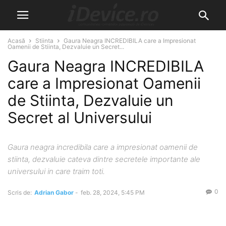
Acasă
Stiinta
Gaura Neagra INCREDIBILA care a Impresionat
Oamenii de Stiinta, Dezvaluie un Secret...
Gaura Neagra INCREDIBILA
care a Impresionat Oamenii
de Stiinta, Dezvaluie un
Secret al Universului
Gaura neagra incredibila care a impresionat oamenii de
stiinta, dezvaluie cateva dintre secretele importante ale
universului in care traim toti.
0
Scris de:
Adrian Gabor
-
feb. 28, 2024, 5:45 PM