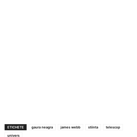
ETICHETE
gaura neagra
james webb
stiinta
telescop
univers