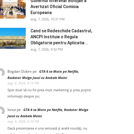
Guvernul Interimar Bolojan a
Avertizat Oficial Comisia
Europeana
aug. 7, 2026, 10:31 PM
Cand se Redeschide Cadastrul,
ANCPI Instituie o Regula
Obligatorie pentru Aplicatia...
aug. 7, 2026, 9:32 PM
Bogdan Dobre
pe
GTA 6 se Muta pe Netflix,
Rockstar Mulge Jocul cu Ambele Maini
aug. 6, 2026, 6:15 PM
Sper doar să nu fie prea mult marketing și prea puține
informații despre joc.
Ionut
pe
GTA 6 se Muta pe Netflix, Rockstar Mulge
Jocul cu Ambele Maini
aug. 6, 2026, 6:10 PM
Dacă prezentarea e una serioasă și arată noutăți, nu