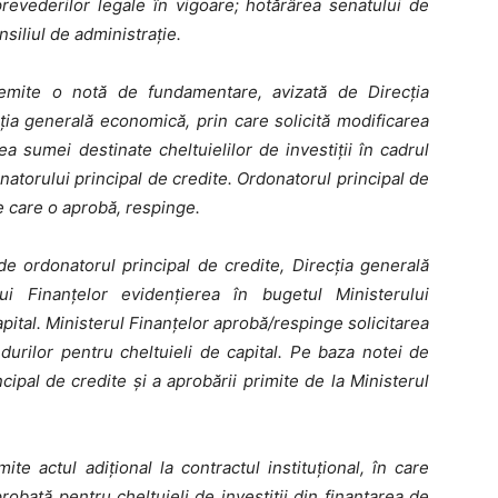
 prevederilor legale în vigoare; hotărârea senatului de
nsiliul de administraţie.
 emite o notă de fundamentare, avizată de Direcţia
ţia generală economică, prin care solicită modificarea
rea sumei destinate cheltuielilor de investiţii în cadrul
onatorului principal de credite. Ordonatorul principal de
 care o aprobă, respinge.
 ordonatorul principal de credite, Direcţia generală
lui Finanțelor evidenţierea în bugetul Ministerului
apital. Ministerul Finanţelor aprobă/respinge solicitarea
durilor pentru cheltuieli de capital.
Pe baza notei de
pal de credite şi a aprobării primite de la Ministerul
te actul adiţional la contractul instituţional, în care
obată pentru cheltuieli de investiţii din finanţarea de