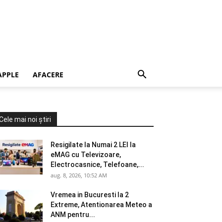
APPLE
AFACERE
Cele mai noi știri
Resigilate la Numai 2 LEI la
eMAG cu Televizoare,
Electrocasnice, Telefoane,...
aug. 8, 2026, 10:52 AM
Vremea in Bucuresti la 2
Extreme, Atentionarea Meteo a
ANM pentru...