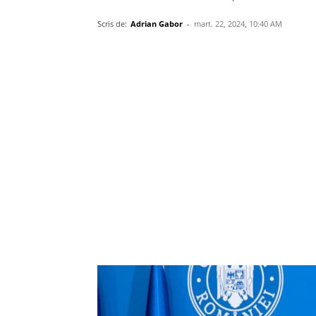
Scris de:
Adrian Gabor
-
mart. 22, 2024, 10:40 AM