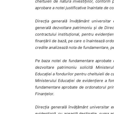
cheltuieli de natura investiţiilor, conform
aprobare a notei justificative înaintate de co
Direcţia generală învăţământ universitar
generală dezvoltare patrimoniu și de Direc
contractului instituţional, pentru evidenţie
finanţării de bază, pe care o înaintează ord
credite analizează nota de fundamentare, pe
Pe baza notei de fundamentare aprobate de
dezvoltare patrimoniu solicită Ministeru
Educației a fondurilor pentru cheltuieli de c
Ministerului Educaţiei de evidenţiere a fon
fundamentare aprobate de ordonatorul princi
Finanţelor.
Direcţia generală învăţământ universitar emi
evidenţiază, cu această destinaţie, suma apr