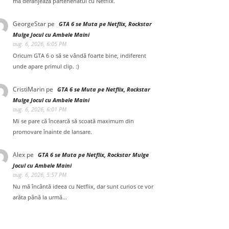
mă deranjează parteneriatul cu Netflix.
GeorgeStar
pe
GTA 6 se Muta pe Netflix, Rockstar
Mulge Jocul cu Ambele Maini
aug. 6, 2026, 6:05 PM
Oricum GTA 6 o să se vândă foarte bine, indiferent
unde apare primul clip. :)
CristiMarin
pe
GTA 6 se Muta pe Netflix, Rockstar
Mulge Jocul cu Ambele Maini
aug. 6, 2026, 6:01 PM
Mi se pare că încearcă să scoată maximum din
promovare înainte de lansare.
Alex
pe
GTA 6 se Muta pe Netflix, Rockstar Mulge
Jocul cu Ambele Maini
aug. 6, 2026, 5:57 PM
Nu mă încântă ideea cu Netflix, dar sunt curios ce vor
arăta până la urmă...