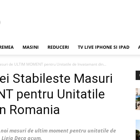
REMEA
MASINI
REDUCERI
TV LIVE IPHONE SI IPAD
Masuri de ULTIM MOMENT pentru Unitatile de Invatamant din...
ei Stabileste Masuri
 pentru Unitatile
in Romania
e noi masuri de ultim moment pentru unitatile de
 Ligia Deca acum.