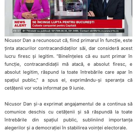
Nicusor Dan a recunoscut că, fiind primarul în funcție, este
ținta atacurilor contracandidaților săi, dar consideră acest
lucru firesc și legitim. “Bineînțeles că eu sunt primar în
funcție, contracandidații mă atacă, e absolut firesc, e
absolut legitim, răspund la toate întrebările care apar în
spațiul public,” a spus el, exprimându-și speranța că
cetățenii vor vota informat pe 9 iunie.
Nicusor Dan și-a exprimat angajamentul de a continua să
comunice deschis cu cetățenii și să răspundă la toate
întrebările din spațiul public, subliniind importanța
alegerilor și a democrației în stabilirea voinței electorale.