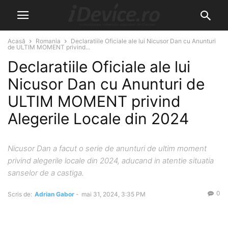
Acasă
Romania
Declaratiile Oficiale ale lui Nicusor Dan cu Anunturi
de ULTIM MOMENT privind...
Declaratiile Oficiale ale lui
Nicusor Dan cu Anunturi de
ULTIM MOMENT privind
Alegerile Locale din 2024
Nicusor Dan a facut o serie de anunturi de ultim moment
privind alegerile locale din 2024, aducand in atentie situatia
sanselor de a castiga.
0
Scris de:
Adrian Gabor
-
mai 31, 2024, 3:35 PM