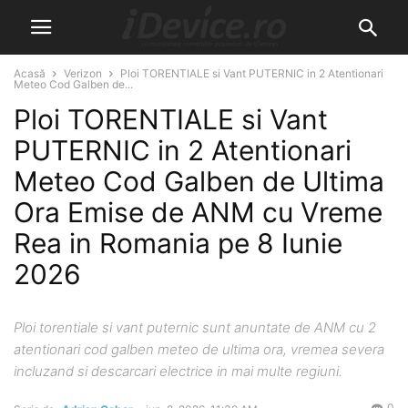
Acasă
Verizon
Ploi TORENTIALE si Vant PUTERNIC in 2 Atentionari
Meteo Cod Galben de...
Ploi TORENTIALE si Vant
PUTERNIC in 2 Atentionari
Meteo Cod Galben de Ultima
Ora Emise de ANM cu Vreme
Rea in Romania pe 8 Iunie
2026
Ploi torentiale si vant puternic sunt anuntate de ANM cu 2
atentionari cod galben meteo de ultima ora, vremea severa
incluzand si descarcari electrice in mai multe regiuni.
0