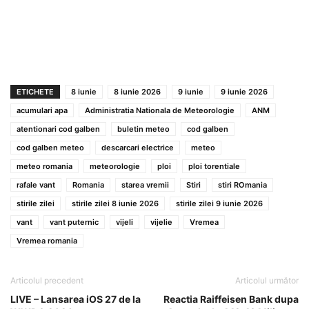
ETICHETE
8 iunie
8 iunie 2026
9 iunie
9 iunie 2026
acumulari apa
Administratia Nationala de Meteorologie
ANM
atentionari cod galben
buletin meteo
cod galben
cod galben meteo
descarcari electrice
meteo
meteo romania
meteorologie
ploi
ploi torentiale
rafale vant
Romania
starea vremii
Stiri
stiri ROmania
stirile zilei
stirile zilei 8 iunie 2026
stirile zilei 9 iunie 2026
vant
vant puternic
vijeli
vijelie
Vremea
Vremea romania
Articolul precedent
Articolul următor
LIVE – Lansarea iOS 27 de la
Reactia Raiffeisen Bank dupa