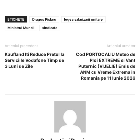
ETICHETE
Dragoș Pîslaru
legea salarizarii unitare
Ministrul Muncii
sindicate
Articolul precedent
Articolul următor
Kaufland Iti Reduce Pretul la
Cod PORTOCALIU Meteo de
Serviciile Vodafone Timp de
Ploi EXTREME si Vant
3 Luni de Zile
Puternic (VIJELIE) Emis de
ANM cu Vreme Extrema in
Romania pe 11 Iunie 2026