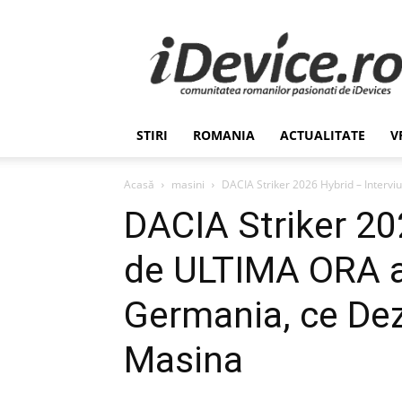
Stiri
de
Ultima
Ora
despre
Romania,
STIRI
ROMANIA
ACTUALITATE
V
Afaceri,
Tehnologie,
Economie,
Acasă
masini
DACIA Striker 2026 Hybrid – Intervi
Stiinta
DACIA Striker 202
–
iDevice.ro
de ULTIMA ORA al
Germania, ce Dez
Masina