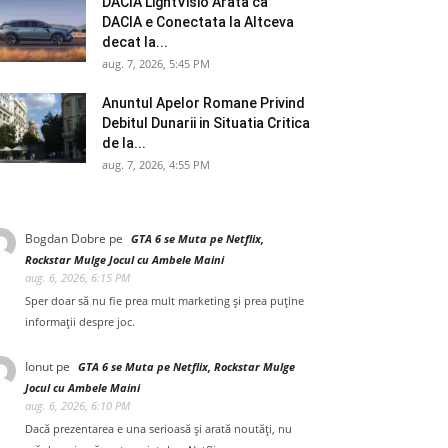
DACIA LightVisio Arata ca
DACIA e Conectata la Altceva
decat la...
aug. 7, 2026, 5:45 PM
Anuntul Apelor Romane Privind
Debitul Dunarii in Situatia Critica
de la...
aug. 7, 2026, 4:55 PM
Bogdan Dobre
pe
GTA 6 se Muta pe Netflix,
Rockstar Mulge Jocul cu Ambele Maini
aug. 6, 2026, 6:15 PM
Sper doar să nu fie prea mult marketing și prea puține
informații despre joc.
Ionut
pe
GTA 6 se Muta pe Netflix, Rockstar Mulge
Jocul cu Ambele Maini
aug. 6, 2026, 6:10 PM
Dacă prezentarea e una serioasă și arată noutăți, nu