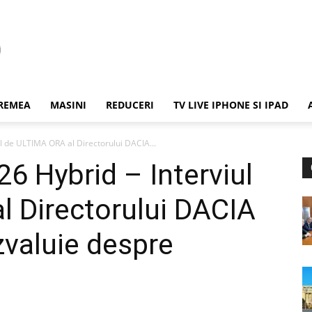
REMEA
MASINI
REDUCERI
TV LIVE IPHONE SI IPAD
ul de ULTIMA ORA al Directorului DACIA...
6 Hybrid – Interviul
 Directorului DACIA
valuie despre