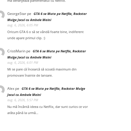
mă deranjează parteneriatul cu Netflix.
GeorgeStar
pe
GTA 6 se Muta pe Netflix, Rockstar
Mulge Jocul cu Ambele Maini
aug. 6, 2026, 6:05 PM
Oricum GTA 6 o să se vândă foarte bine, indiferent
unde apare primul clip. :)
CristiMarin
pe
GTA 6 se Muta pe Netflix, Rockstar
Mulge Jocul cu Ambele Maini
aug. 6, 2026, 6:01 PM
Mi se pare că încearcă să scoată maximum din
promovare înainte de lansare.
Alex
pe
GTA 6 se Muta pe Netflix, Rockstar Mulge
Jocul cu Ambele Maini
aug. 6, 2026, 5:57 PM
Nu mă încântă ideea cu Netflix, dar sunt curios ce vor
arăta până la urmă...