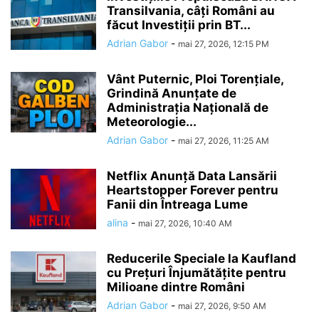
Transilvania, câți Români au
făcut Investiții prin BT...
Adrian Gabor
-
mai 27, 2026, 12:15 PM
Vânt Puternic, Ploi Torențiale,
Grindină Anunțate de
Administrația Națională de
Meteorologie...
Adrian Gabor
-
mai 27, 2026, 11:25 AM
Netflix Anunță Data Lansării
Heartstopper Forever pentru
Fanii din Întreaga Lume
alina
-
mai 27, 2026, 10:40 AM
Reducerile Speciale la Kaufland
cu Prețuri Înjumătățite pentru
Milioane dintre Români
Adrian Gabor
-
mai 27, 2026, 9:50 AM