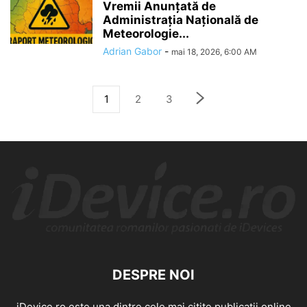
Vremii Anunțată de
Administrația Națională de
Meteorologie...
Adrian Gabor
-
mai 18, 2026, 6:00 AM
1
2
3
DESPRE NOI
iDevice.ro este una dintre cele mai citite publicatii online