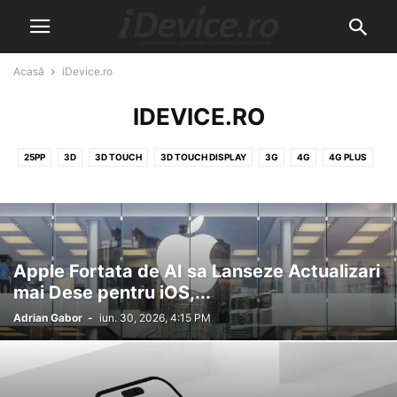
Acasă
iDevice.ro
IDEVICE.RO
25PP
3D
3D TOUCH
3D TOUCH DISPLAY
3G
4G
4G PLUS
4K
5G
5K
6G
8K
A10
A11
A12
A5
A6
A7
A7X
A8
A8X
A9
A9X
ABONAMENT
ABSINTHE
ACCESORII
ACTIVARE
ACTIVATION LOCK
ACTIVATOR
ACTUALITATE
ACTUALIZARE
ACTUALIZARE SOFTWARE
Apple Fortata de AI sa Lanseze Actualizari
ADAPTARI TACTILE
ADOBE
AFACERE
AIRDROP
AIRPLAY
mai Dese pentru iOS,...
AIRPODS
AIRPOWER
AIRPRINT
AKTA
ALLVIEW
ALPHABET
Adrian Gabor
-
iun. 30, 2026, 4:15 PM
ALTEX
AMAZON
ANDROID
ANDROID WEAR
ANGRY BIRDS
ANGRY BIRDS 2
ANULARE COMANDA
APARARE
APEL TELEFONIC
APEL VIDEO
APLICATIA GRATUITA A SAPTAMANII
APLICATIA SAPTAMANII