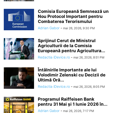
Comisia Europeană Semnează un
Nou Protocol Important pentru
Combaterea Terorismului
Adrian Gabor
-
mai 26, 2026, 9:30 PM
Sprijinul Cerut de Ministrul
Agriculturii de la Comisia
Europeană pentru Agricultura...
Redactia iDevice.ro
-
mai 26, 2026, 8:51 PM
Întâlnirile Importante ale lui
Volodimir Zelenski cu Decizii de
Ultimă Oră...
Redactia iDevice.ro
-
mai 26, 2026, 8:05 PM
Programul Raiffeisen Bank
pentru 31 Mai și 1 Iunie 2026 în...
Adrian Gabor
-
mai 26, 2026, 7:17 PM