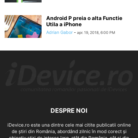
Android P preia o alta Functie
Utila a iPhone
Adrian Gabor
-
apr. 19, 2018, 6:00 PM
DESPRE NOI
iDevice.ro este una dintre cele mai citite publicatii online
de știri din România, abordând zilnic în mod corect și
obiectiv știri de interes larg, atât din România, cât și din