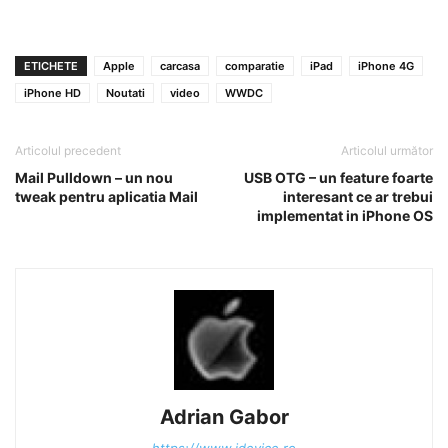
ETICHETE
Apple
carcasa
comparatie
iPad
iPhone 4G
iPhone HD
Noutati
video
WWDC
Articolul precedent
Articolul următor
Mail Pulldown – un nou
USB OTG – un feature foarte
tweak pentru aplicatia Mail
interesant ce ar trebui
implementat in iPhone OS
Adrian Gabor