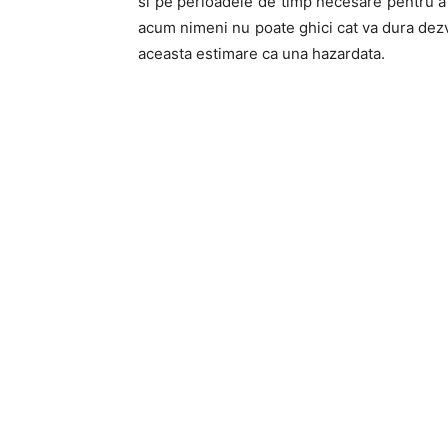
si pe perioadele de timp necesare pentru a 
acum nimeni nu poate ghici cat va dura dezv
aceasta estimare ca una hazardata.