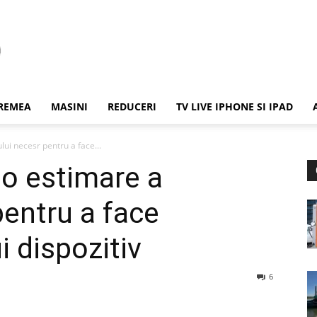
REMEA
MASINI
REDUCERI
TV LIVE IPHONE SI IPAD
lui necesr pentru a face...
 o estimare a
pentru a face
ui dispozitiv
6