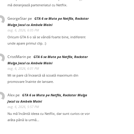
mă deranjează parteneriatul cu Netflix.
GeorgeStar
pe
GTA 6 se Muta pe Netflix, Rockstar
Mulge Jocul cu Ambele Maini
aug. 6, 2026, 6:05 PM
Oricum GTA 6 o să se vândă foarte bine, indiferent
unde apare primul clip. :)
CristiMarin
pe
GTA 6 se Muta pe Netflix, Rockstar
Mulge Jocul cu Ambele Maini
aug. 6, 2026, 6:01 PM
Mi se pare că încearcă să scoată maximum din
promovare înainte de lansare.
Alex
pe
GTA 6 se Muta pe Netflix, Rockstar Mulge
Jocul cu Ambele Maini
aug. 6, 2026, 5:57 PM
Nu mă încântă ideea cu Netflix, dar sunt curios ce vor
arăta până la urmă...