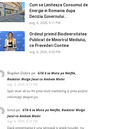
Cum se Limiteaza Consumul de
Energie in Romania dupa
Decizia Guvernului...
aug. 6, 2026, 5:11 PM
Ordinul privind Biodiversitatea
Publicat de Ministrul Mediului,
ce Prevederi Contine
aug. 6, 2026, 4:20 PM
Bogdan Dobre
pe
GTA 6 se Muta pe Netflix,
Rockstar Mulge Jocul cu Ambele Maini
aug. 6, 2026, 6:15 PM
Sper doar să nu fie prea mult marketing și prea puține
informații despre joc.
Ionut
pe
GTA 6 se Muta pe Netflix, Rockstar Mulge
Jocul cu Ambele Maini
aug. 6, 2026, 6:10 PM
Dacă prezentarea e una serioasă și arată noutăți, nu