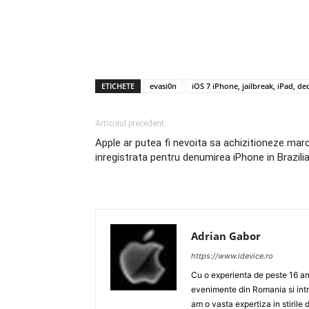
ETICHETE
evasi0n
iOS 7 iPhone, jailbreak, iPad, dec
Articolul precedent
Apple ar putea fi nevoita sa achizitioneze mar
inregistrata pentru denumirea iPhone in Brazili
Adrian Gabor
https://www.idevice.ro
Cu o experienta de peste 16 ani
evenimente din Romania si intr
am o vasta expertiza in stirile 