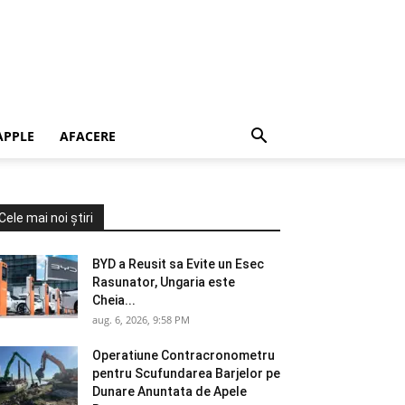
APPLE
AFACERE
Cele mai noi știri
BYD a Reusit sa Evite un Esec
Rasunator, Ungaria este
Cheia...
aug. 6, 2026, 9:58 PM
Operatiune Contracronometru
pentru Scufundarea Barjelor pe
Dunare Anuntata de Apele