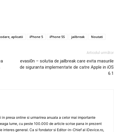
odare, aplicatii
iPhone 5
iPhone 5S
jailbreak
Noutati
Articolul următor
ca
evasi0n – solutia de jailbreak care evita masurile
a
de siguranta implementate de catre Apple in iOS
6.1
 in presa online si urmarirea anuala a celor mai importante
eaga lume, cu peste 100.000 de article scrise pana in prezent
de interes general. Ca si fondator si Editor-in-Chief al iDevice.ro,