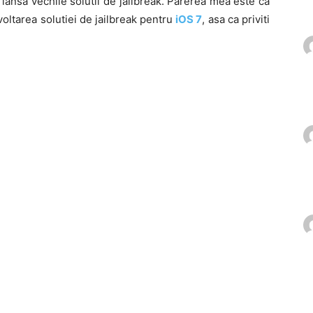
lansa vechile solutii de jailbreak. Parerea mea este ca
oltarea solutiei de jailbreak pentru
iOS 7
, asa ca priviti