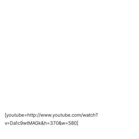
[youtube=http://www.youtube.com/watch?
v=Da1c9wtMAGk&h=370&w=580]