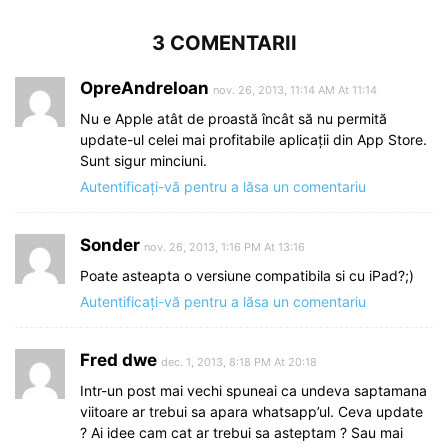
3 COMENTARII
OpreAndreIoan
nov. 26, 2013, 11:14 AM At 11:14
Nu e Apple atât de proastă încât să nu permită
update-ul celei mai profitabile aplicații din App Store.
Sunt sigur minciuni.
Autentificați-vă pentru a lăsa un comentariu
Sonder
nov. 26, 2013, 1:16 PM At 13:16
Poate asteapta o versiune compatibila si cu iPad?;)
Autentificați-vă pentru a lăsa un comentariu
Fred dwe
dec. 1, 2013, 8:18 PM At 20:18
Intr-un post mai vechi spuneai ca undeva saptamana
viitoare ar trebui sa apara whatsapp’ul. Ceva update
? Ai idee cam cat ar trebui sa asteptam ? Sau mai