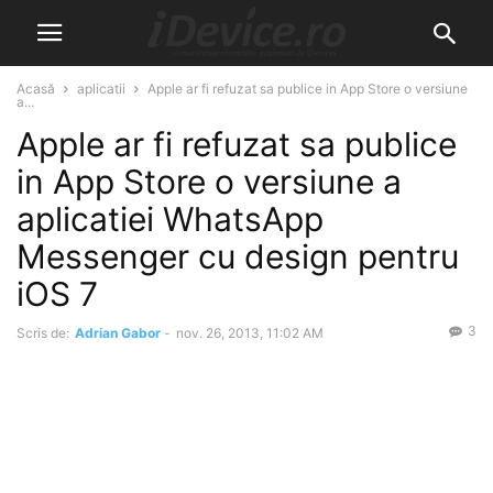
Acasă
aplicatii
Apple ar fi refuzat sa publice in App Store o versiune
a...
Apple ar fi refuzat sa publice
in App Store o versiune a
aplicatiei WhatsApp
Messenger cu design pentru
iOS 7
3
Scris de:
Adrian Gabor
-
nov. 26, 2013, 11:02 AM