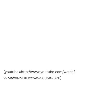
[youtube=http://www.youtube.com/watch?
v=MtwVQhEXCcc&w=580&h=370]