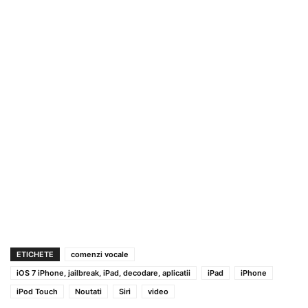
ETICHETE
comenzi vocale
iOS 7 iPhone, jailbreak, iPad, decodare, aplicatii
iPad
iPhone
iPod Touch
Noutati
Siri
video