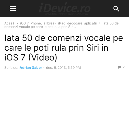
Acasă
iOS 7 iPhone, jailbreak, iPad, decodare, aplicatii
Iata 50 de
comenzi vocale pe care le poti rula prin Siri...
Iata 50 de comenzi vocale pe
care le poti rula prin Siri in
iOS 7 (Video)
2
Scris de:
Adrian Gabor
-
dec. 6, 2013, 5:59 PM