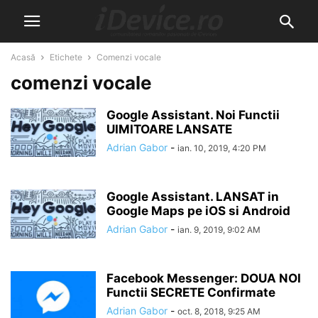
Acasă
Etichete
Comenzi vocale
comenzi vocale
Google Assistant. Noi Functii
UIMITOARE LANSATE
Adrian Gabor
-
ian. 10, 2019, 4:20 PM
Google Assistant. LANSAT in
Google Maps pe iOS si Android
Adrian Gabor
-
ian. 9, 2019, 9:02 AM
Facebook Messenger: DOUA NOI
Functii SECRETE Confirmate
Adrian Gabor
-
oct. 8, 2018, 9:25 AM