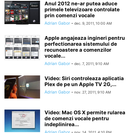
Anul 2012 ne-ar putea aduce
primele televizoare controlate
prin comenzi vocale
Adrian Gabor
-
dec. 9, 2011, 10:00 AM
Apple angajeaza ingineri pentru
perfectionarea sistemului de
recunoastere a comenzilor
vocale...
Adrian Gabor
-
dec. 7, 2011, 9:10 AM
Video: Siri controleaza aplicatia
Plex de pe un Apple TV 2G,...
Adrian Gabor
-
nov. 27, 2011, 9:10 AM
Video: Mac OS X permite rularea
de comenzi vocale pentru
indeplinirea...
Adrian Gabor
-
nov. 14, 2011, 4:10 PM