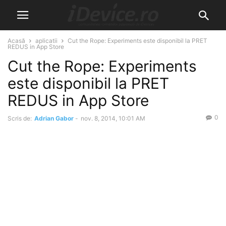
Acasă
aplicatii
Cut the Rope: Experiments este disponibil la PRET
REDUS in App Store
Cut the Rope: Experiments
este disponibil la PRET
REDUS in App Store
0
Scris de:
Adrian Gabor
-
nov. 8, 2014, 10:01 AM