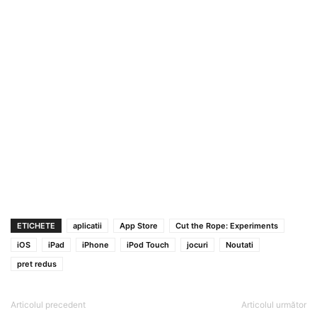
ETICHETE
aplicatii
App Store
Cut the Rope: Experiments
iOS
iPad
iPhone
iPod Touch
jocuri
Noutati
pret redus
Articolul precedent
Articolul următor