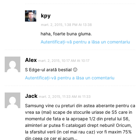
kpy
mart. 2, 2015, 1:38 PM At 13:38
haha, foarte buna gluma.
Autentificați-vă pentru a lăsa un comentariu
Alex
mart. 2, 2015, 10:17 AM At 10:17
S Edge-ul arată bestial 🙂
Autentificați-vă pentru a lăsa un comentariu
Jack
mart. 2, 2015, 11:33 AM At 11:33
Samsung vine cu preturi din astea aberante pentru ca
vrea sa (mai) scape de stocurile uriase de S5 care in
momentul de fata e la aproape 1/2 din pretul lui S6,
alminteri ar putea fi catalogati drept nebuni! Oricum,
la sfarsitul verii (in cel mai rau caz) vor fi maxim 75%
din ceea ce cer ei acum…