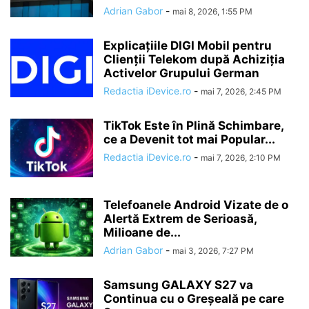
Adrian Gabor
-
mai 8, 2026, 1:55 PM
Explicațiile DIGI Mobil pentru
Clienții Telekom după Achiziția
Activelor Grupului German
Redactia iDevice.ro
-
mai 7, 2026, 2:45 PM
TikTok Este în Plină Schimbare,
ce a Devenit tot mai Popular...
Redactia iDevice.ro
-
mai 7, 2026, 2:10 PM
Telefoanele Android Vizate de o
Alertă Extrem de Serioasă,
Milioane de...
Adrian Gabor
-
mai 3, 2026, 7:27 PM
Samsung GALAXY S27 va
Continua cu o Greșeală pe care