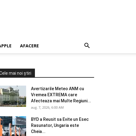
APPLE
AFACERE
Cele mai noi știri
Avertizarile Meteo ANM cu
Vremea EXTREMA care
Afecteaza mai Multe Regiuni...
aug. 7, 2026, 6:00 AM
BYD a Reusit sa Evite un Esec
Rasunator, Ungaria este
Cheia...