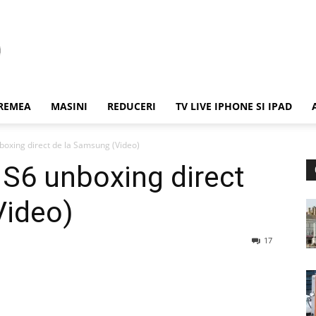
REMEA
MASINI
REDUCERI
TV LIVE IPHONE SI IPAD
oxing direct de la Samsung (Video)
S6 unboxing direct
Video)
17