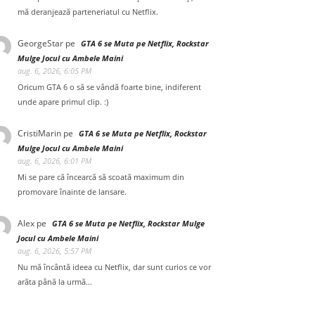
mă deranjează parteneriatul cu Netflix.
GeorgeStar
pe
GTA 6 se Muta pe Netflix, Rockstar
Mulge Jocul cu Ambele Maini
aug. 6, 2026, 6:05 PM
Oricum GTA 6 o să se vândă foarte bine, indiferent
unde apare primul clip. :)
CristiMarin
pe
GTA 6 se Muta pe Netflix, Rockstar
Mulge Jocul cu Ambele Maini
aug. 6, 2026, 6:01 PM
Mi se pare că încearcă să scoată maximum din
promovare înainte de lansare.
Alex
pe
GTA 6 se Muta pe Netflix, Rockstar Mulge
Jocul cu Ambele Maini
aug. 6, 2026, 5:57 PM
Nu mă încântă ideea cu Netflix, dar sunt curios ce vor
arăta până la urmă...