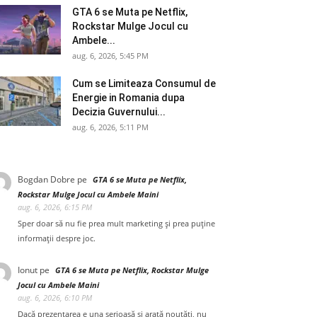
GTA 6 se Muta pe Netflix,
Rockstar Mulge Jocul cu
Ambele...
aug. 6, 2026, 5:45 PM
Cum se Limiteaza Consumul de
Energie in Romania dupa
Decizia Guvernului...
aug. 6, 2026, 5:11 PM
Bogdan Dobre
pe
GTA 6 se Muta pe Netflix,
Rockstar Mulge Jocul cu Ambele Maini
aug. 6, 2026, 6:15 PM
Sper doar să nu fie prea mult marketing și prea puține
informații despre joc.
Ionut
pe
GTA 6 se Muta pe Netflix, Rockstar Mulge
Jocul cu Ambele Maini
aug. 6, 2026, 6:10 PM
Dacă prezentarea e una serioasă și arată noutăți, nu