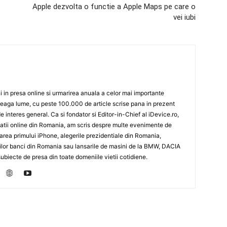
Apple dezvolta o functie a Apple Maps pe care o
vei iubi
 in presa online si urmarirea anuala a celor mai importante
eaga lume, cu peste 100.000 de article scrise pana in prezent
de interes general. Ca si fondator si Editor-in-Chief al iDevice.ro,
icatii online din Romania, am scris despre multe evenimente de
sarea primului iPhone, alegerile prezidentiale din Romania,
rilor banci din Romania sau lansarile de masini de la BMW, DACIA
biecte de presa din toate domeniile vietii cotidiene.