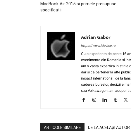
MacBook Air 2015 si primele presupuse
specificatii
Adrian Gabor
https://www.idevice.ro
Cu o experienta de peste 16 ani
evenimente din Romania si intr
am o vasta expertiza in stirile 
dar si ca partener la alte publ
impact international, de la lan
caderea burselor, deciziile ma
sau Volkswagen, am acoperit su
ARTICOLE SIMILARE
DE LA ACELAȘI AUTOR