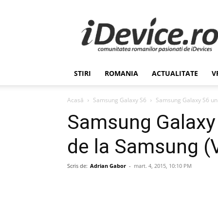
Stiri
de
Ultima
Ora
despre
Romania,
STIRI
ROMANIA
ACTUALITATE
V
Afaceri,
Tehnologie,
Economie,
Acasă
Samsung Galaxy S6
Samsung Galaxy S6 unb
Stiinta
Samsung Galaxy 
–
iDevice.ro
de la Samsung (
Scris de:
Adrian Gabor
-
mart. 4, 2015, 10:10 PM