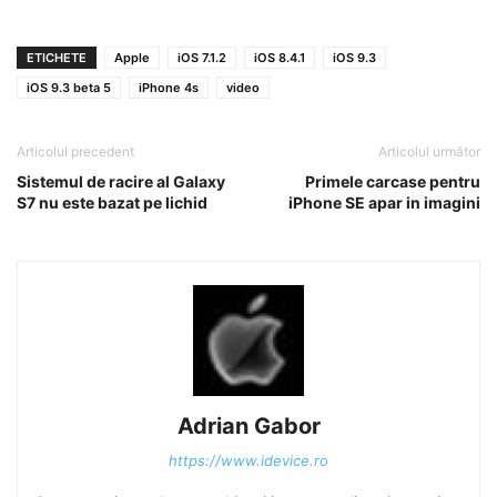
ETICHETE
Apple
iOS 7.1.2
iOS 8.4.1
iOS 9.3
iOS 9.3 beta 5
iPhone 4s
video
Articolul precedent
Articolul următor
Sistemul de racire al Galaxy
Primele carcase pentru
S7 nu este bazat pe lichid
iPhone SE apar in imagini
Adrian Gabor
https://www.idevice.ro