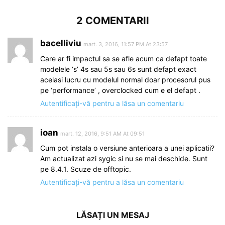
2 COMENTARII
bacelliviu
mart. 3, 2016, 11:57 PM At 23:57
Care ar fi impactul sa se afle acum ca defapt toate
modelele ‘s’ 4s sau 5s sau 6s sunt defapt exact
acelasi lucru cu modelul normal doar procesorul pus
pe ‘performance’ , overclocked cum e el defapt .
Autentificați-vă pentru a lăsa un comentariu
ioan
mart. 12, 2016, 9:51 AM At 09:51
Cum pot instala o versiune anterioara a unei aplicatii?
Am actualizat azi sygic si nu se mai deschide. Sunt
pe 8.4.1. Scuze de offtopic.
Autentificați-vă pentru a lăsa un comentariu
LĂSAȚI UN MESAJ