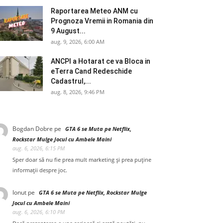
Raportarea Meteo ANM cu
Prognoza Vremii in Romania din
9 August...
aug. 9, 2026, 6:00 AM
ANCPI a Hotarat ce va Bloca in
eTerra Cand Redeschide
Cadastrul,...
aug. 8, 2026, 9:46 PM
Bogdan Dobre
pe
GTA 6 se Muta pe Netflix,
Rockstar Mulge Jocul cu Ambele Maini
aug. 6, 2026, 6:15 PM
Sper doar să nu fie prea mult marketing și prea puține
informații despre joc.
Ionut
pe
GTA 6 se Muta pe Netflix, Rockstar Mulge
Jocul cu Ambele Maini
aug. 6, 2026, 6:10 PM