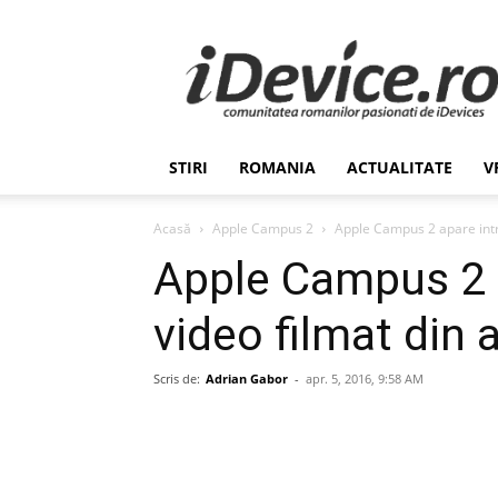
Stiri
de
Ultima
Ora
despre
Romania,
STIRI
ROMANIA
ACTUALITATE
V
Afaceri,
Tehnologie,
Economie,
Acasă
Apple Campus 2
Apple Campus 2 apare intr-
Stiinta
Apple Campus 2 a
–
iDevice.ro
video filmat din 
Scris de:
Adrian Gabor
-
apr. 5, 2016, 9:58 AM