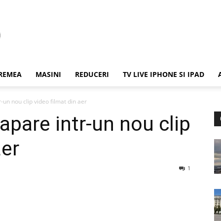
REMEA
MASINI
REDUCERI
TV LIVE IPHONE SI IPAD
un nou clip video filmat din aer
pare intr-un nou clip
aer
1