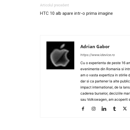
Articolul precedent
HTC 10 alb apare intr-o prima imagine
Adrian Gabor
https://www.idevice.ro
Cu o experienta de peste 16 ani
evenimente din Romania si intr
am o vasta expertiza in stirile 
dar si ca partener la alte publ
impact international, de la lan
caderea burselor, deciziile ma
sau Volkswagen, am acoperit su