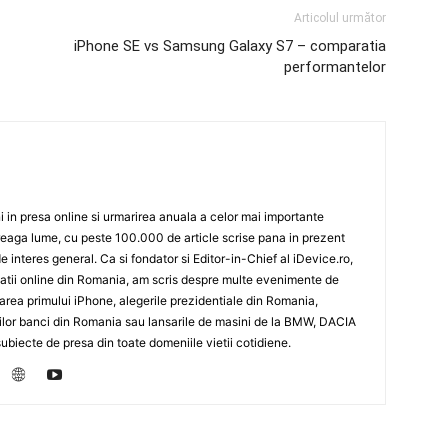
Articolul următor
iPhone SE vs Samsung Galaxy S7 – comparatia
performantelor
 in presa online si urmarirea anuala a celor mai importante
eaga lume, cu peste 100.000 de article scrise pana in prezent
de interes general. Ca si fondator si Editor-in-Chief al iDevice.ro,
icatii online din Romania, am scris despre multe evenimente de
sarea primului iPhone, alegerile prezidentiale din Romania,
rilor banci din Romania sau lansarile de masini de la BMW, DACIA
biecte de presa din toate domeniile vietii cotidiene.