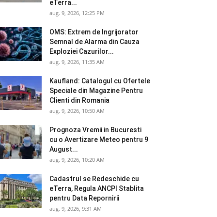
eTerra...
aug. 9, 2026, 12:25 PM
OMS: Extrem de Ingrijorator
Semnal de Alarma din Cauza
Exploziei Cazurilor...
aug. 9, 2026, 11:35 AM
Kaufland: Catalogul cu Ofertele
Speciale din Magazine Pentru
Clienti din Romania
aug. 9, 2026, 10:50 AM
Prognoza Vremii in Bucuresti
cu o Avertizare Meteo pentru 9
August...
aug. 9, 2026, 10:20 AM
Cadastrul se Redeschide cu
eTerra, Regula ANCPI Stablita
pentru Data Repornirii
aug. 9, 2026, 9:31 AM