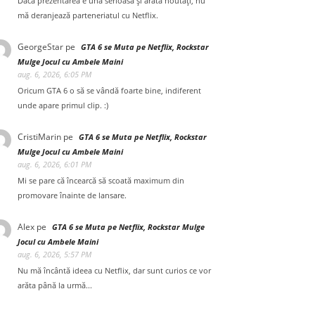
Dacă prezentarea e una serioasă și arată noutăți, nu
mă deranjează parteneriatul cu Netflix.
GeorgeStar
pe
GTA 6 se Muta pe Netflix, Rockstar
Mulge Jocul cu Ambele Maini
aug. 6, 2026, 6:05 PM
Oricum GTA 6 o să se vândă foarte bine, indiferent
unde apare primul clip. :)
CristiMarin
pe
GTA 6 se Muta pe Netflix, Rockstar
Mulge Jocul cu Ambele Maini
aug. 6, 2026, 6:01 PM
Mi se pare că încearcă să scoată maximum din
promovare înainte de lansare.
Alex
pe
GTA 6 se Muta pe Netflix, Rockstar Mulge
Jocul cu Ambele Maini
aug. 6, 2026, 5:57 PM
Nu mă încântă ideea cu Netflix, dar sunt curios ce vor
arăta până la urmă...