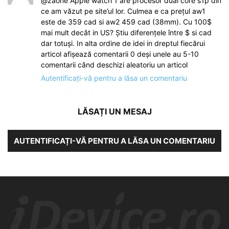
@zaone Apple watch 1 are procesor dual core s1p din
ce am văzut pe site’ul lor. Culmea e ca prețul aw1
este de 359 cad si aw2 459 cad (38mm). Cu 100$
mai mult decât in US? Știu diferențele între $ si cad
dar totuși. In alta ordine de idei in dreptul fiecărui
articol afișează comentarii 0 deși unele au 5-10
comentarii când deschizi aleatoriu un articol
Autentificați-vă pentru a lăsa un comentariu
LĂSAȚI UN MESAJ
AUTENTIFICAȚI-VĂ PENTRU A LĂSA UN COMENTARIU