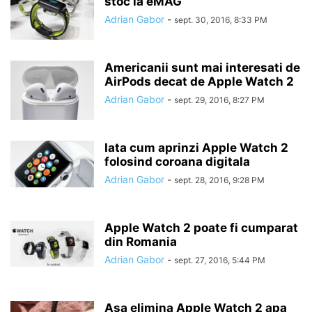
stoc la eMAG
Adrian Gabor
-
sept. 30, 2016, 8:33 PM
Americanii sunt mai interesati de
AirPods decat de Apple Watch 2
Adrian Gabor
-
sept. 29, 2016, 8:27 PM
Iata cum aprinzi Apple Watch 2
folosind coroana digitala
Adrian Gabor
-
sept. 28, 2016, 9:28 PM
Apple Watch 2 poate fi cumparat
din Romania
Adrian Gabor
-
sept. 27, 2016, 5:44 PM
Asa elimina Apple Watch 2 apa