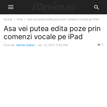
Acasă
iPad
Asa vei putea edita poze prin comenzi vocale pe iPad
Asa vei putea edita poze prin
comenzi vocale pe iPad
0
Scris de:
Adrian Gabor
-
ian. 12, 2017, 3:33 PM