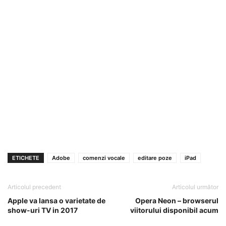
ETICHETE
Adobe
comenzi vocale
editare poze
iPad
Articolul precedent
Articolul următor
Apple va lansa o varietate de
Opera Neon – browserul
show-uri TV in 2017
viitorului disponibil acum