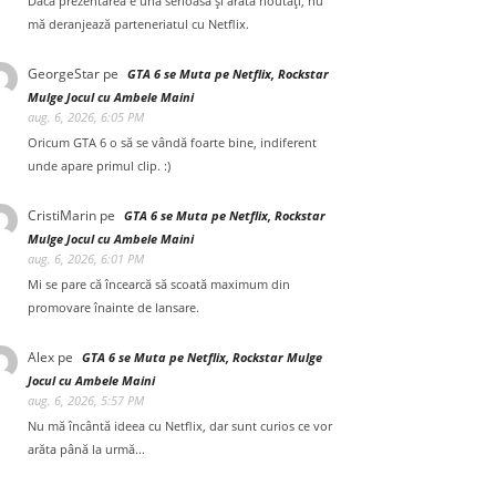
Dacă prezentarea e una serioasă și arată noutăți, nu
mă deranjează parteneriatul cu Netflix.
GeorgeStar
pe
GTA 6 se Muta pe Netflix, Rockstar
Mulge Jocul cu Ambele Maini
aug. 6, 2026, 6:05 PM
Oricum GTA 6 o să se vândă foarte bine, indiferent
unde apare primul clip. :)
CristiMarin
pe
GTA 6 se Muta pe Netflix, Rockstar
Mulge Jocul cu Ambele Maini
aug. 6, 2026, 6:01 PM
Mi se pare că încearcă să scoată maximum din
promovare înainte de lansare.
Alex
pe
GTA 6 se Muta pe Netflix, Rockstar Mulge
Jocul cu Ambele Maini
aug. 6, 2026, 5:57 PM
Nu mă încântă ideea cu Netflix, dar sunt curios ce vor
arăta până la urmă...