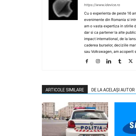
https://www.idevice.ro
Cu o experienta de peste 16 ani
evenimente din Romania si intr
am o vasta expertiza in stirile 
dar si ca partener la alte publ
impact international, de la lan
caderea burselor, deciziile ma
sau Volkswagen, am acoperit su
ARTICOLE SIMILARE
DE LA ACELAȘI AUTOR