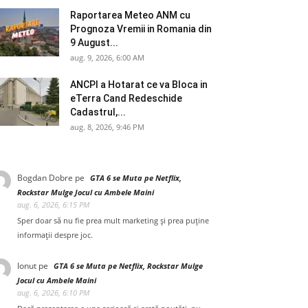
Raportarea Meteo ANM cu
Prognoza Vremii in Romania din
9 August...
aug. 9, 2026, 6:00 AM
ANCPI a Hotarat ce va Bloca in
eTerra Cand Redeschide
Cadastrul,...
aug. 8, 2026, 9:46 PM
Bogdan Dobre
pe
GTA 6 se Muta pe Netflix,
Rockstar Mulge Jocul cu Ambele Maini
aug. 6, 2026, 6:15 PM
Sper doar să nu fie prea mult marketing și prea puține
informații despre joc.
Ionut
pe
GTA 6 se Muta pe Netflix, Rockstar Mulge
Jocul cu Ambele Maini
aug. 6, 2026, 6:10 PM