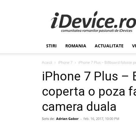
Stiri
de
Ultima
Ora
despre
Romania,
STIRI
ROMANIA
ACTUALITATE
V
Afaceri,
Tehnologie,
Economie,
Acasă
iPhone 7
iPhone 7 Plus – Billboard foloste p
Stiinta
iPhone 7 Plus – B
–
iDevice.ro
coperta o poza f
camera duala
Scris de:
Adrian Gabor
-
feb. 16, 2017, 10:00 PM