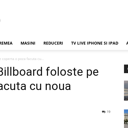
REMEA
MASINI
REDUCERI
TV LIVE IPHONE SI IPAD
e coperta o poza facuta cu...
illboard foloste pe
acuta cu noua
19