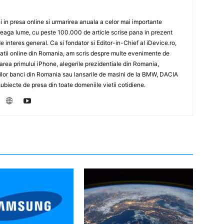
 in presa online si urmarirea anuala a celor mai importante
eaga lume, cu peste 100.000 de article scrise pana in prezent
de interes general. Ca si fondator si Editor-in-Chief al iDevice.ro,
icatii online din Romania, am scris despre multe evenimente de
sarea primului iPhone, alegerile prezidentiale din Romania,
rilor banci din Romania sau lansarile de masini de la BMW, DACIA
biecte de presa din toate domeniile vietii cotidiene.