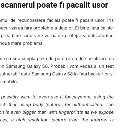
scannerul poate fi pacalit usor
ul de recunoastere faciala poate fi pacalit usor, iris
urizarea fara probleme a datelor. Ei bine, iata ca nici
ea bine cand vine vorba de protejarea utilizatorilor,
o noua mare problema.
nsa ca si o simpla poza de pe o retea de socializare sa
l din Samsung Galaxy S8. Probabil vom vedea si un test
vulnerabil este Samsung Galaxy S8 in fata hackerilor si
ti mobile.
 possibly want to even use it for payment, using the
oach than using body features for authentication. The
tion is even bigger than with fingerprints as we expose
es, a high-resolution picture from the internet is