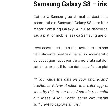
Samsung Galaxy S8 – iris 
Cei de la Samsung au afirmat ca desi sistem
scannerul din Samsung Galaxy S8 permite sec
macar Samsung Galaxy S8 nu se descurca pr
sau a platilor mobile, asa ca Samsung are 
Desi acest lucru nu a fost testat, exista sa
fie suficienta pentru a paca iris scanneru
de acest gen facut pentru a ne arata cat de 
cat de usor pot fi furate date, sau facute pla
“If you value the data on your phone, and
traditional PIN-protection is a safer appr
security risk to the user from iris recogni
our irises a lot. Under some circumstanc
sufficient to capture an iris.”