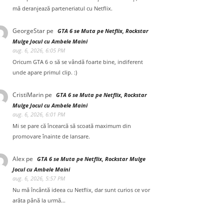
mă deranjează parteneriatul cu Netflix.
GeorgeStar
pe
GTA 6 se Muta pe Netflix, Rockstar
Mulge Jocul cu Ambele Maini
aug. 6, 2026, 6:05 PM
Oricum GTA 6 o să se vândă foarte bine, indiferent
unde apare primul clip. :)
CristiMarin
pe
GTA 6 se Muta pe Netflix, Rockstar
Mulge Jocul cu Ambele Maini
aug. 6, 2026, 6:01 PM
Mi se pare că încearcă să scoată maximum din
promovare înainte de lansare.
Alex
pe
GTA 6 se Muta pe Netflix, Rockstar Mulge
Jocul cu Ambele Maini
aug. 6, 2026, 5:57 PM
Nu mă încântă ideea cu Netflix, dar sunt curios ce vor
arăta până la urmă...