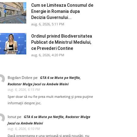
Cum se Limiteaza Consumul de
Energie in Romania dupa
Decizia Guvernului...
aug. 6, 2026, 5:11 PM
Ordinul privind Biodiversitatea
Publicat de Ministrul Mediului,
ce Prevederi Contine
aug. 6, 2026, 4:20 PM
Bogdan Dobre
pe
GTA 6 se Muta pe Netflix,
Rockstar Mulge Jocul cu Ambele Maini
aug. 6, 2026, 6:15 PM
Sper doar să nu fie prea mult marketing și prea puține
informații despre joc.
Ionut
pe
GTA 6 se Muta pe Netflix, Rockstar Mulge
Jocul cu Ambele Maini
aug. 6, 2026, 6:10 PM
Dacă prezentarea e una serioasă și arată noutăți, nu