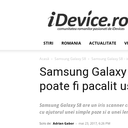
Stiri
de
Ultima
Ora
despre
Romania,
STIRI
ROMANIA
ACTUALITATE
V
Afaceri,
Tehnologie,
Economie,
Acasă
Samsung Galaxy S8
Samsung Galaxy S8 – iri
Stiinta
Samsung Galaxy S
–
iDevice.ro
poate fi pacalit 
Samsung Galaxy S8 are un iris scanner ca
cu ajutorul unei simple poze si a unei le
Scris de:
Adrian Gabor
-
mai 23, 2017, 6:26 PM