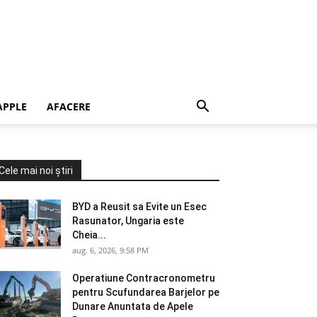
APPLE
AFACERE
Cele mai noi știri
BYD a Reusit sa Evite un Esec
Rasunator, Ungaria este
Cheia...
aug. 6, 2026, 9:58 PM
Operatiune Contracronometru
pentru Scufundarea Barjelor pe
Dunare Anuntata de Apele