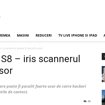
REMEA
MASINI
REDUCERI
TV LIVE IPHONE SI IPAD
s scannerul poate fi pacalit usor
8 – iris scannerul
usor
re poate fi pacalit foarte usor de catre hackeri
ntile de contact.
38