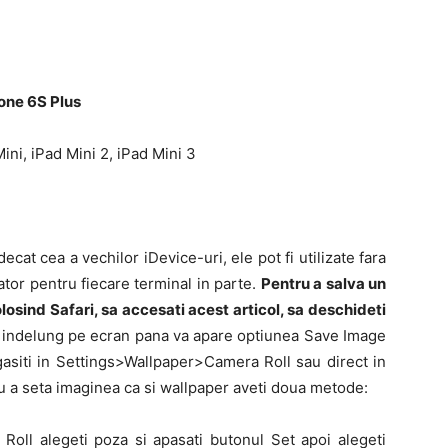
hone 6S Plus
Mini, iPad Mini 2, iPad Mini 3
cat cea a vechilor iDevice-uri, ele pot fi utilizate fara
tor pentru fiecare terminal in parte.
Pentru a salva un
losind Safari, sa accesati acest articol, sa deschideti
i indelung pe ecran pana va apare optiunea Save Image
gasiti in Settings>Wallpaper>Camera Roll sau direct in
ru a seta imaginea ca si wallpaper aveti doua metode:
oll alegeti poza si apasati butonul Set apoi alegeti