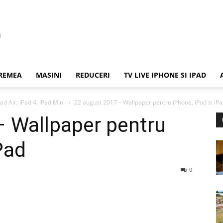
REMEA
MASINI
REDUCERI
TV LIVE IPHONE SI IPAD
ad Air, iPad 4, iPad Mini
22 august 2017 – Wallpaper pentru iPhone, iPod si iP
– Wallpaper pentru
Pad
0