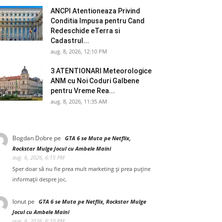
ANCPI Atentioneaza Privind
Conditia Impusa pentru Cand
Redeschide eTerra si
Cadastrul...
aug. 8, 2026, 12:10 PM
3 ATENTIONARI Meteorologice
ANM cu Noi Coduri Galbene
pentru Vreme Rea...
aug. 8, 2026, 11:35 AM
Bogdan Dobre
pe
GTA 6 se Muta pe Netflix,
Rockstar Mulge Jocul cu Ambele Maini
aug. 6, 2026, 6:15 PM
Sper doar să nu fie prea mult marketing și prea puține
informații despre joc.
Ionut
pe
GTA 6 se Muta pe Netflix, Rockstar Mulge
Jocul cu Ambele Maini
aug. 6, 2026, 6:10 PM