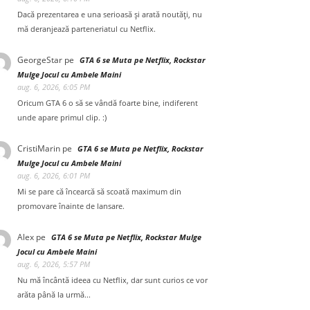
Dacă prezentarea e una serioasă și arată noutăți, nu
mă deranjează parteneriatul cu Netflix.
GeorgeStar
pe
GTA 6 se Muta pe Netflix, Rockstar
Mulge Jocul cu Ambele Maini
aug. 6, 2026, 6:05 PM
Oricum GTA 6 o să se vândă foarte bine, indiferent
unde apare primul clip. :)
CristiMarin
pe
GTA 6 se Muta pe Netflix, Rockstar
Mulge Jocul cu Ambele Maini
aug. 6, 2026, 6:01 PM
Mi se pare că încearcă să scoată maximum din
promovare înainte de lansare.
Alex
pe
GTA 6 se Muta pe Netflix, Rockstar Mulge
Jocul cu Ambele Maini
aug. 6, 2026, 5:57 PM
Nu mă încântă ideea cu Netflix, dar sunt curios ce vor
arăta până la urmă...