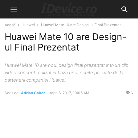
Acasă
Huawei
Huawei Mate 10 are Design-ul Final Prezentat
Huawei Mate 10 are Design-
ul Final Prezentat
Huawei Mate 10 are noul design final prezentat intr-un clip
video concept realizat in baza unor schite preluate de la
partenerii companiei Huawei.
5
Scris de:
Adrian Gabor
-
sept. 6, 2017, 10:06 AM