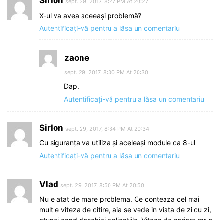
SirIon
sept. 29, 2017, 8:27 PM At 20:27
X-ul va avea aceeași problemă?
Autentificați-vă pentru a lăsa un comentariu
zaone
sept. 29, 2017, 8:30 PM At 20:30
Dap.
Autentificați-vă pentru a lăsa un comentariu
SirIon
sept. 29, 2017, 8:34 PM At 20:34
Cu siguranța va utiliza și aceleași module ca 8-ul
Autentificați-vă pentru a lăsa un comentariu
Vlad
sept. 29, 2017, 8:50 PM At 20:50
Nu e atat de mare problema. Ce conteaza cel mai
mult e viteza de citire, aia se vede in viata de zi cu zi,
atunci cand deschizi aplicatiile. Viteza de scriere rar o