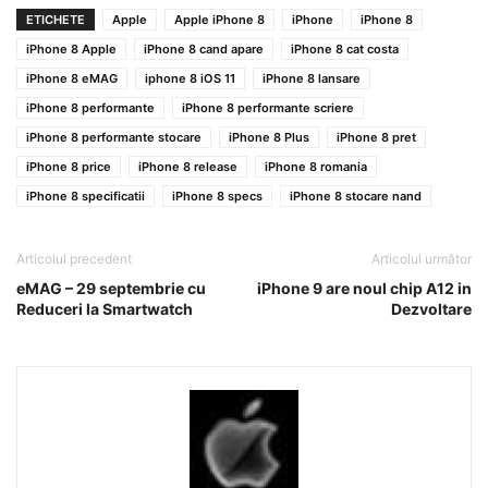
ETICHETE
Apple
Apple iPhone 8
iPhone
iPhone 8
iPhone 8 Apple
iPhone 8 cand apare
iPhone 8 cat costa
iPhone 8 eMAG
iphone 8 iOS 11
iPhone 8 lansare
iPhone 8 performante
iPhone 8 performante scriere
iPhone 8 performante stocare
iPhone 8 Plus
iPhone 8 pret
iPhone 8 price
iPhone 8 release
iPhone 8 romania
iPhone 8 specificatii
iPhone 8 specs
iPhone 8 stocare nand
Articolul precedent
Articolul următor
eMAG – 29 septembrie cu
iPhone 9 are noul chip A12 in
Reduceri la Smartwatch
Dezvoltare