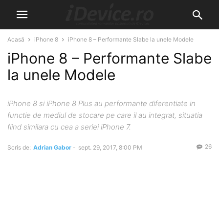
Acasă
iPhone 8
iPhone 8 – Performante Slabe la unele Modele
iPhone 8 – Performante Slabe
la unele Modele
iPhone 8 si iPhone 8 Plus au performante diferentiate in
functie de mediul de stocare pe care il au integrat, situatia
fiind similara cu cea a seriei iPhone 7.
26
Scris de:
Adrian Gabor
-
sept. 29, 2017, 8:00 PM