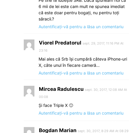
Pe tine te iubește SRB. Dacă spuneam noi că
6 mii de lei este cam mult ne spunea imediat
că este doar pentru bogați, nu pentru toți
săracii.?
Autentificați-vă pentru a lăsa un comentariu
Viorel Predatorul
sept. 29, 2017, 11:16 PM At
23:16
Mai ales că Srb își cumpără câteva iPhone-uri
X, câte unul în fiecare cameră…
Autentificați-vă pentru a lăsa un comentariu
Mircea Radulescu
sept. 30, 2017, 12:08 AM At
00:08
Și face Triple X 🙂
Autentificați-vă pentru a lăsa un comentariu
Bogdan Marian
sept. 30, 2017, 8:29 AM At 08:29