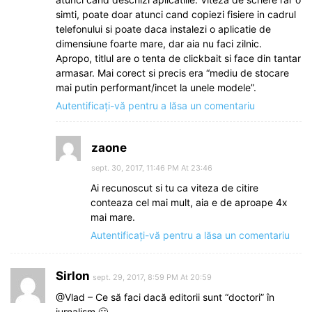
simti, poate doar atunci cand copiezi fisiere in cadrul
telefonului si poate daca instalezi o aplicatie de
dimensiune foarte mare, dar aia nu faci zilnic.
Apropo, titlul are o tenta de clickbait si face din tantar
armasar. Mai corect si precis era “mediu de stocare
mai putin performant/incet la unele modele”.
Autentificați-vă pentru a lăsa un comentariu
zaone
sept. 30, 2017, 11:46 PM At 23:46
Ai recunoscut si tu ca viteza de citire
conteaza cel mai mult, aia e de aproape 4x
mai mare.
Autentificați-vă pentru a lăsa un comentariu
SirIon
sept. 29, 2017, 8:59 PM At 20:59
@Vlad – Ce să faci dacă editorii sunt “doctori” în
jurnalism 🙂