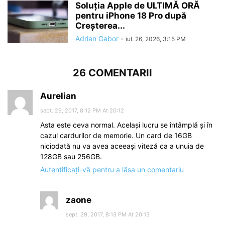
Soluția Apple de ULTIMĂ ORĂ
pentru iPhone 18 Pro după
Creșterea...
Adrian Gabor
-
iul. 26, 2026, 3:15 PM
26 COMENTARII
Aurelian
sept. 29, 2017, 8:12 PM At 20:12
Asta este ceva normal. Același lucru se întâmplă și în
cazul cardurilor de memorie. Un card de 16GB
niciodată nu va avea aceeași viteză ca a unuia de
128GB sau 256GB.
Autentificați-vă pentru a lăsa un comentariu
zaone
sept. 29, 2017, 8:13 PM At 20:13