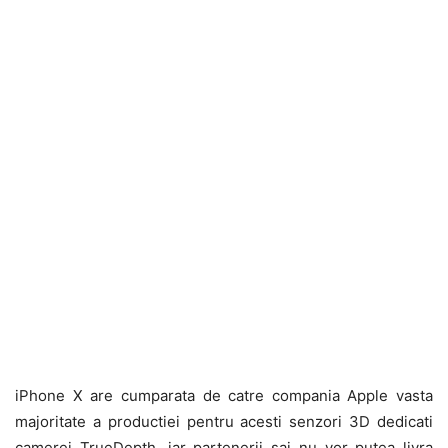
iPhone X are cumparata de catre compania Apple vasta
majoritate a productiei pentru acesti senzori 3D dedicati
camerei TrueDepth, iar partenerii sai nu vor putea livra