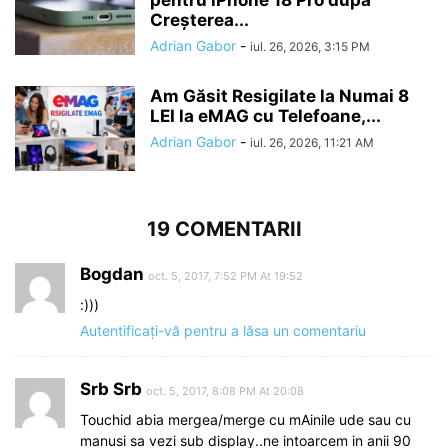
Creșterea...
Adrian Gabor
-
iul. 26, 2026, 3:15 PM
Am Găsit Resigilate la Numai 8
LEI la eMAG cu Telefoane,...
Adrian Gabor
-
iul. 26, 2026, 11:21 AM
19 COMENTARII
Bogdan
oct. 5, 2017, 7:52 PM At 19:52
:)))
Autentificați-vă pentru a lăsa un comentariu
Srb Srb
oct. 5, 2017, 8:08 PM At 20:08
Touchid abia mergea/merge cu mAinile ude sau cu
manusi sa vezi sub display..ne intoarcem in anii 90