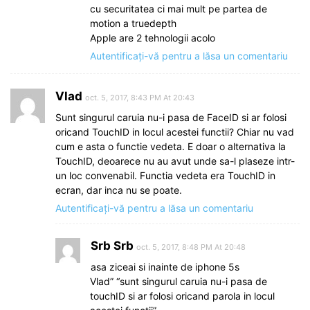
cu securitatea ci mai mult pe partea de
motion a truedepth
Apple are 2 tehnologii acolo
Autentificați-vă pentru a lăsa un comentariu
Vlad
oct. 5, 2017, 8:43 PM At 20:43
Sunt singurul caruia nu-i pasa de FaceID si ar folosi
oricand TouchID in locul acestei functii? Chiar nu vad
cum e asta o functie vedeta. E doar o alternativa la
TouchID, deoarece nu au avut unde sa-l plaseze intr-
un loc convenabil. Functia vedeta era TouchID in
ecran, dar inca nu se poate.
Autentificați-vă pentru a lăsa un comentariu
Srb Srb
oct. 5, 2017, 8:48 PM At 20:48
asa ziceai si inainte de iphone 5s
Vlad” “sunt singurul caruia nu-i pasa de
touchID si ar folosi oricand parola in locul