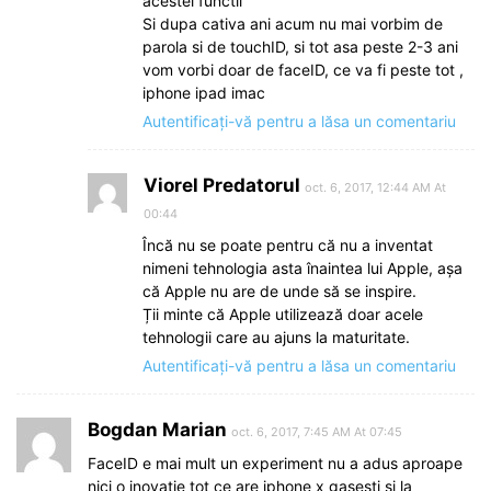
acestei functii”
Si dupa cativa ani acum nu mai vorbim de
parola si de touchID, si tot asa peste 2-3 ani
vom vorbi doar de faceID, ce va fi peste tot ,
iphone ipad imac
Autentificați-vă pentru a lăsa un comentariu
Viorel Predatorul
oct. 6, 2017, 12:44 AM At
00:44
Încă nu se poate pentru că nu a inventat
nimeni tehnologia asta înaintea lui Apple, așa
că Apple nu are de unde să se inspire.
Ții minte că Apple utilizează doar acele
tehnologii care au ajuns la maturitate.
Autentificați-vă pentru a lăsa un comentariu
Bogdan Marian
oct. 6, 2017, 7:45 AM At 07:45
FaceID e mai mult un experiment nu a adus aproape
nici o inovație tot ce are iphone x gasești și la