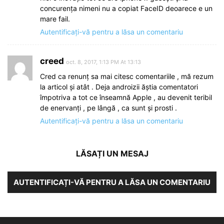
concurența nimeni nu a copiat FaceID deoarece e un
mare fail.
Autentificați-vă pentru a lăsa un comentariu
creed
oct. 8, 2017, 1:13 PM At 13:13
Cred ca renunț sa mai citesc comentariile , mă rezum
la articol și atât . Deja androizii ăștia comentatori
împotriva a tot ce înseamnă Apple , au devenit teribil
de enervanți , pe lângă , ca sunt și prosti .
Autentificați-vă pentru a lăsa un comentariu
LĂSAȚI UN MESAJ
AUTENTIFICAȚI-VĂ PENTRU A LĂSA UN COMENTARIU