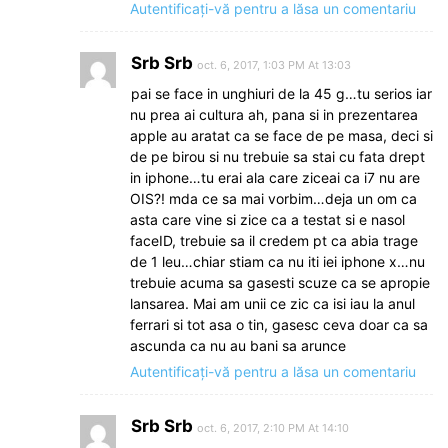
Autentificați-vă pentru a lăsa un comentariu
Srb Srb
oct. 6, 2017, 1:03 PM At 13:03
pai se face in unghiuri de la 45 g…tu serios iar
nu prea ai cultura ah, pana si in prezentarea
apple au aratat ca se face de pe masa, deci si
de pe birou si nu trebuie sa stai cu fata drept
in iphone…tu erai ala care ziceai ca i7 nu are
OIS?! mda ce sa mai vorbim…deja un om ca
asta care vine si zice ca a testat si e nasol
faceID, trebuie sa il credem pt ca abia trage
de 1 leu…chiar stiam ca nu iti iei iphone x…nu
trebuie acuma sa gasesti scuze ca se apropie
lansarea. Mai am unii ce zic ca isi iau la anul
ferrari si tot asa o tin, gasesc ceva doar ca sa
ascunda ca nu au bani sa arunce
Autentificați-vă pentru a lăsa un comentariu
Srb Srb
oct. 6, 2017, 2:10 PM At 14:10