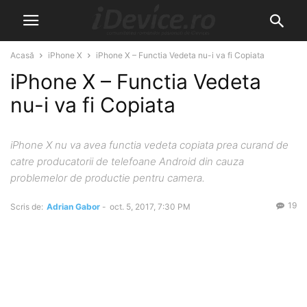
Acasă
iPhone X
iPhone X – Functia Vedeta nu-i va fi Copiata
iPhone X – Functia Vedeta
nu-i va fi Copiata
iPhone X nu va avea functia vedeta copiata prea curand de
catre producatorii de telefoane Android din cauza
problemelor de productie pentru camera.
19
Scris de:
Adrian Gabor
-
oct. 5, 2017, 7:30 PM