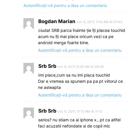
Autentificați-vă pentru a lăsa un comentariu
Bogdan Marian
oct. 6, 2017, 7:43 AM At 07:43
ciudat SRB parca înainte ție îți placea touchid
acum nu îți mai place oricum vezi ca pe
android merge foarte bine.
Autentificați-vă pentru a lăsa un comentariu
Srb Srb
oct. 6, 2017, 8:30 AM At 08:30
Imi place,cum sa nu imi placa touchid
Dar e vremea sa spunem pa pa pt viitorul ce
ne asteapta
Autentificați-vă pentru a lăsa un comentariu
Srb Srb
oct. 6, 2017, 11:12 AM At 11:12
serios? nu stiam ca ai iphone x…pt ca altfel
faci acuzatii nefondate si de copil mic