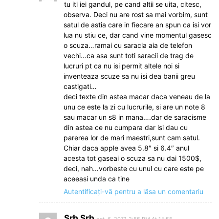
tu iti iei gandul, pe cand altii se uita, citesc,
observa. Deci nu are rost sa mai vorbim, sunt
satul de astia care in fiecare an spun ca isi vor
lua nu stiu ce, dar cand vine momentul gasesc
o scuza…ramai cu saracia aia de telefon
vechi…ca asa sunt toti saracii de trag de
lucruri pt ca nu isi permit altele noi si
inventeaza scuze sa nu isi dea banii greu
castigati…
deci texte din astea macar daca veneau de la
unu ce este la zi cu lucrurile, si are un note 8
sau macar un s8 in mana….dar de saracisme
din astea ce nu cumpara dar isi dau cu
parerea lor de mari maestri,sunt cam satul.
Chiar daca apple avea 5.8″ si 6.4″ anul
acesta tot gaseai o scuza sa nu dai 1500$,
deci, nah…vorbeste cu unul cu care este pe
aceeasi unda ca tine
Autentificați-vă pentru a lăsa un comentariu
Srb Srb
oct. 6, 2017, 2:55 PM At 14:55