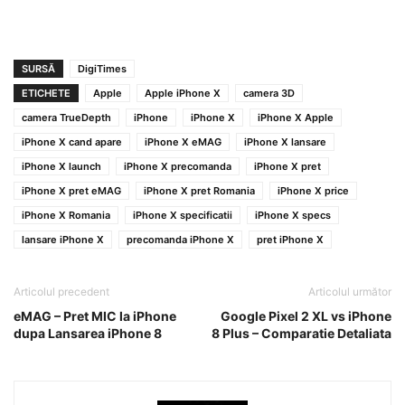
SURSĂ
DigiTimes
ETICHETE
Apple
Apple iPhone X
camera 3D
camera TrueDepth
iPhone
iPhone X
iPhone X Apple
iPhone X cand apare
iPhone X eMAG
iPhone X lansare
iPhone X launch
iPhone X precomanda
iPhone X pret
iPhone X pret eMAG
iPhone X pret Romania
iPhone X price
iPhone X Romania
iPhone X specificatii
iPhone X specs
lansare iPhone X
precomanda iPhone X
pret iPhone X
Articolul precedent
Articolul următor
eMAG – Pret MIC la iPhone
Google Pixel 2 XL vs iPhone
dupa Lansarea iPhone 8
8 Plus – Comparatie Detaliata