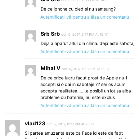
De ce iphone cu oled si nu samsung?
Autentificați-vă pentru a lăsa un comentariu
Srb Srb
oct. 6, 2017, 3:17 PM At 15:17
Deja a aparut altul din china..deja este sabotaj
Autentificați-vă pentru a lăsa un comentariu
Mihai V
oct. 6, 2017, 6:07 PM At 18:07
De ce orice lucru facut prost de Apple nu-l
accepti si o dai in sabotaje ?? serios acum,
accepta realitatea…….e posibil un lot sa aiba
probleme cu bateriile, nu este exclus
Autentificați-vă pentru a lăsa un comentariu
vlad123
oct. 5, 2017, 8:21 PM At 20:21
Si partea amuzanta este ca Face id este de fapt