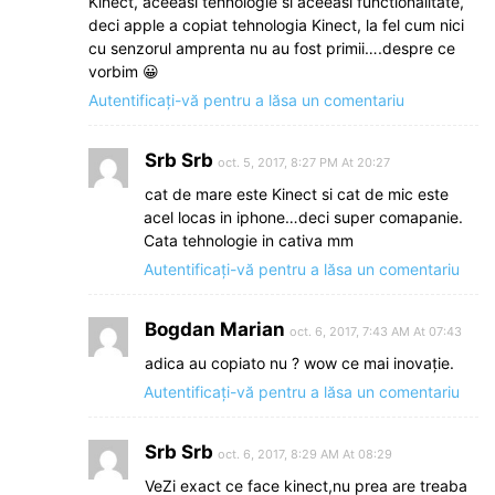
Kinect, aceeasi tehnologie si aceeasi functionalitate,
deci apple a copiat tehnologia Kinect, la fel cum nici
cu senzorul amprenta nu au fost primii….despre ce
vorbim 😀
Autentificați-vă pentru a lăsa un comentariu
Srb Srb
oct. 5, 2017, 8:27 PM At 20:27
cat de mare este Kinect si cat de mic este
acel locas in iphone…deci super comapanie.
Cata tehnologie in cativa mm
Autentificați-vă pentru a lăsa un comentariu
Bogdan Marian
oct. 6, 2017, 7:43 AM At 07:43
adica au copiato nu ? wow ce mai inovație.
Autentificați-vă pentru a lăsa un comentariu
Srb Srb
oct. 6, 2017, 8:29 AM At 08:29
VeZi exact ce face kinect,nu prea are treaba