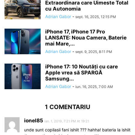
Extraordinara care Uimeste Total
cu Autonomia
Adrian Gabor
-
sept. 16, 2025, 12:15 PM
iPhone 17, iPhone 17 Pro
LANSATE: Noua Camera, Baterie
mai Mare,...
Adrian Gabor
-
sept. 9, 2025, 8:11 PM
iPhone 17: 10 Noutăți cu care
Apple vrea să SPARGĂ
Samsung...
Adrian Gabor
-
iun. 16, 2025, 7:00 AM
1 COMENTARIU
ionel85
ian. 1, 2019, 7:21 PM At 19:21
unde sunt copilasii fani ishiit ??? hahha! bateria la ishiit