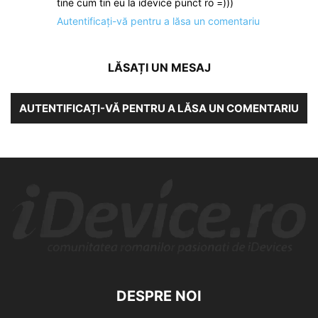
tine cum tin eu la idevice punct ro =)))
Autentificați-vă pentru a lăsa un comentariu
LĂSAȚI UN MESAJ
AUTENTIFICAȚI-VĂ PENTRU A LĂSA UN COMENTARIU
DESPRE NOI