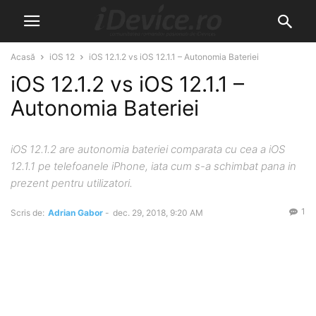
Acasă
iOS 12
iOS 12.1.2 vs iOS 12.1.1 – Autonomia Bateriei
iOS 12.1.2 vs iOS 12.1.1 –
Autonomia Bateriei
iOS 12.1.2 are autonomia bateriei comparata cu cea a iOS
12.1.1 pe telefoanele iPhone, iata cum s-a schimbat pana in
prezent pentru utilizatori.
1
Scris de:
Adrian Gabor
-
dec. 29, 2018, 9:20 AM