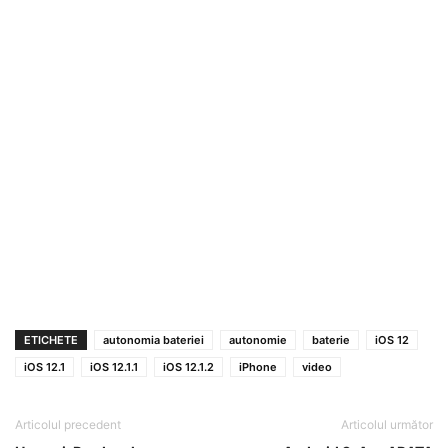
ETICHETE
autonomia bateriei
autonomie
baterie
iOS 12
iOS 12.1
iOS 12.1.1
iOS 12.1.2
iPhone
video
Articolul precedent
Articolul următor