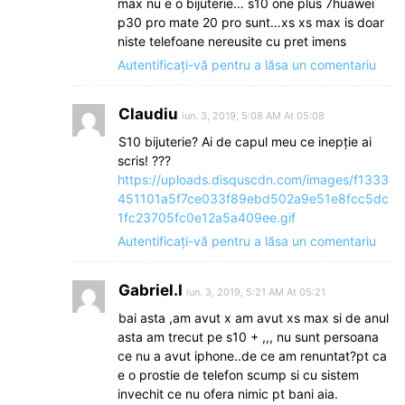
max nu e o bijuterie… s10 one plus 7huawei
p30 pro mate 20 pro sunt…xs xs max is doar
niste telefoane nereusite cu pret imens
Autentificați-vă pentru a lăsa un comentariu
Claudiu
iun. 3, 2019, 5:08 AM At 05:08
S10 bijuterie? Ai de capul meu ce inepţie ai
scris! ???
https://uploads.disquscdn.com/images/f1333
451101a5f7ce033f89ebd502a9e51e8fcc5dc
1fc23705fc0e12a5a409ee.gif
Autentificați-vă pentru a lăsa un comentariu
Gabriel.I
iun. 3, 2019, 5:21 AM At 05:21
bai asta ,am avut x am avut xs max si de anul
asta am trecut pe s10 + ,,, nu sunt persoana
ce nu a avut iphone..de ce am renuntat?pt ca
e o prostie de telefon scump si cu sistem
invechit ce nu ofera nimic pt bani aia.