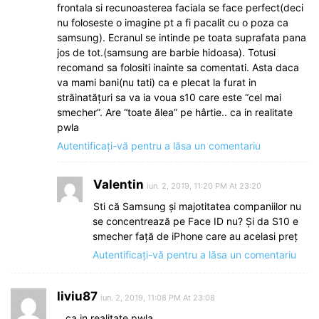
frontala si recunoasterea faciala se face perfect(deci
nu foloseste o imagine pt a fi pacalit cu o poza ca
samsung). Ecranul se intinde pe toata suprafata pana
jos de tot.(samsung are barbie hidoasa). Totusi
recomand sa folositi inainte sa comentati. Asta daca
va mami bani(nu tati) ca e plecat la furat in
străinatățuri sa va ia voua s10 care este “cel mai
smecher”. Are “toate ălea” pe hârtie.. ca in realitate
pwla
Autentificați-vă pentru a lăsa un comentariu
Valentin
iun. 2, 2019, 11:20 PM At 23:20
Sti că Samsung şi majotitatea companiilor nu
se concentrează pe Face ID nu? Şi da S10 e
smecher față de iPhone care au acelasi preț
Autentificați-vă pentru a lăsa un comentariu
liviu87
iun. 2, 2019, 11:08 PM At 23:08
…ca in realitate pwla