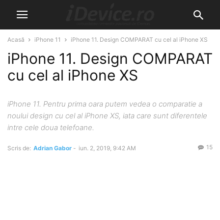
Acasă
iPhone 11
iPhone 11. Design COMPARAT cu cel al iPhone XS
iPhone 11. Design COMPARAT
cu cel al iPhone XS
iPhone 11. Pentru prima oara putem vedea o comparatie a
noului design cu cel al iPhone XS, iata care sunt diferentele
intre cele doua telefoane.
15
Scris de:
Adrian Gabor
-
iun. 2, 2019, 9:42 AM