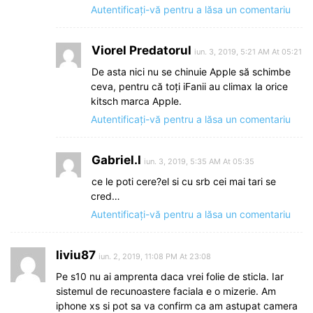
Autentificați-vă pentru a lăsa un comentariu
Viorel Predatorul
iun. 3, 2019, 5:21 AM At 05:21
De asta nici nu se chinuie Apple să schimbe
ceva, pentru că toți iFanii au climax la orice
kitsch marca Apple.
Autentificați-vă pentru a lăsa un comentariu
Gabriel.I
iun. 3, 2019, 5:35 AM At 05:35
ce le poti cere?el si cu srb cei mai tari se
cred…
Autentificați-vă pentru a lăsa un comentariu
liviu87
iun. 2, 2019, 11:08 PM At 23:08
Pe s10 nu ai amprenta daca vrei folie de sticla. Iar
sistemul de recunoastere faciala e o mizerie. Am
iphone xs si pot sa va confirm ca am astupat camera