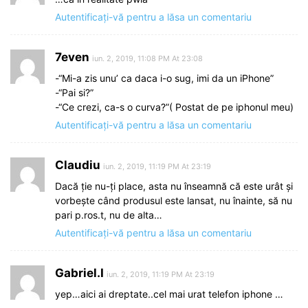
Autentificați-vă pentru a lăsa un comentariu
7even
iun. 2, 2019, 11:08 PM At 23:08
-“Mi-a zis unu’ ca daca i-o sug, imi da un iPhone”
-“Pai si?”
-“Ce crezi, ca-s o curva?”( Postat de pe iphonul meu)
Autentificați-vă pentru a lăsa un comentariu
Claudiu
iun. 2, 2019, 11:19 PM At 23:19
Dacă ție nu-ți place, asta nu înseamnă că este urât și
vorbește când produsul este lansat, nu înainte, să nu
pari p.ros.t, nu de alta…
Autentificați-vă pentru a lăsa un comentariu
Gabriel.I
iun. 2, 2019, 11:19 PM At 23:19
yep…aici ai dreptate..cel mai urat telefon iphone …