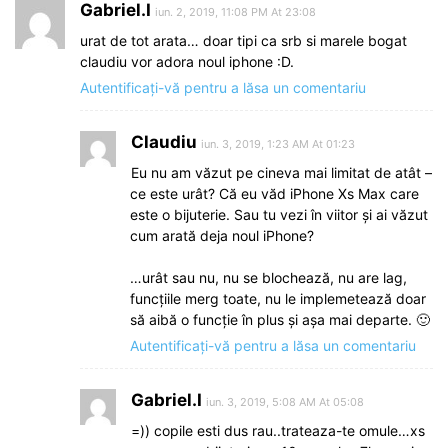
Gabriel.I
iun. 2, 2019, 11:08 PM At 23:08
urat de tot arata… doar tipi ca srb si marele bogat
claudiu vor adora noul iphone :D.
Autentificați-vă pentru a lăsa un comentariu
Claudiu
iun. 3, 2019, 1:23 AM At 01:23
Eu nu am văzut pe cineva mai limitat de atât –
ce este urât? Că eu văd iPhone Xs Max care
este o bijuterie. Sau tu vezi în viitor și ai văzut
cum arată deja noul iPhone?
…urât sau nu, nu se blochează, nu are lag,
funcțiile merg toate, nu le implemetează doar
să aibă o funcție în plus și așa mai departe. 🙂
Autentificați-vă pentru a lăsa un comentariu
Gabriel.I
iun. 3, 2019, 5:08 AM At 05:08
=)) copile esti dus rau..trateaza-te omule…xs